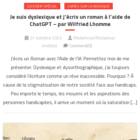
DOSSIER SPÉCIAL
LIVRES SUR LA MUSIQUE
Je suis dyslexique et j’écris un roman à l’aide de
ChatGPT – par Wilfried Lhomme
31 octobre 2023
Rédactrice/Rédacteur
Invité(e)
Comment(0)
J’écris un Roman avec l’Aide de l’IA Permettez moi de me
présenter. Dyslexique et dysorthographique, j’ai toujours
considéré l’écriture comme un rêve inaccessible. Pourquoi ? À
cause de la stigmatisation de notre société face aux handicaps.
Peu importe le temps, les moyens et les aspirations des
personnes handicapées, il arrive un moment où la saturation […]