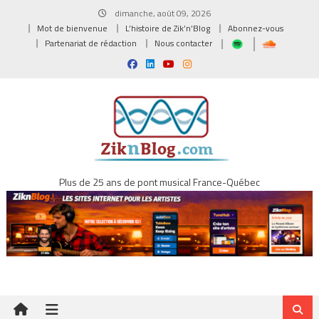
Skip
dimanche, août 09, 2026
to
Mot de bienvenue
L’histoire de Zik’n’Blog
Abonnez-vous
content
Partenariat de rédaction
Nous contacter
Plus de 25 ans de pont musical France-Québec