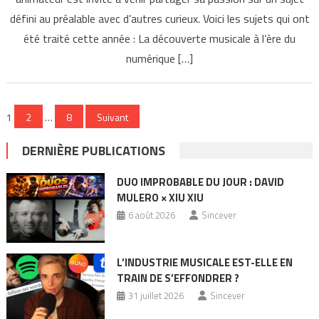
défini au préalable avec d’autres curieux. Voici les sujets qui ont
été traité cette année : La découverte musicale à l’ère du
numérique […]
Pagination
1
2
…
8
Suivant
des
DERNIÈRE PUBLICATIONS
publications
DUO IMPROBABLE DU JOUR : DAVID
MULERO × XIU XIU
6 août 2026
Sincever
L’INDUSTRIE MUSICALE EST-ELLE EN
TRAIN DE S’EFFONDRER ?
31 juillet 2026
Sincever