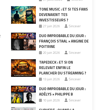
TONE MUSIC : ET SI TES FANS
DEVENAIENT TES
INVESTISSEURS ?
27 juin 2026
Sincever
z
DUO IMPROBABLE DU JOUR :
FRANÇOIS STAAL × ANGINE DE
POITRINE
20 juin 2026
Sincever
TAPEDECK : ET SI ON
RELEVAIT ENFIN LE
PLANCHER DU STREAMING ?
13 juin 2026
Sincever
DUO IMPROBABLE DU JOUR :
ADÉLYS × PHILIPPE B
10 juin 2026
Sincever