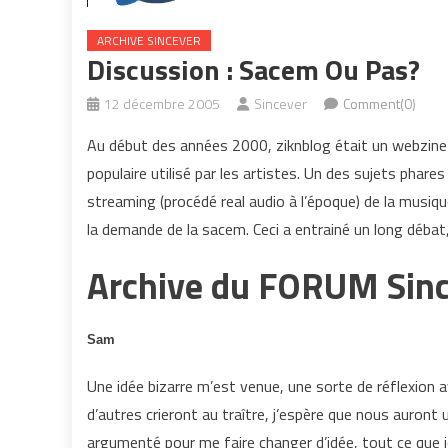
ARCHIVE SINCEVER
Discussion : Sacem Ou Pas?
12 décembre 2005
Sincever
Comment(0)
Au début des années 2000, ziknblog était un webzine 
populaire utilisé par les artistes. Un des sujets phare
streaming (procédé real audio à l’époque) de la musiq
la demande de la sacem. Ceci a entrainé un long débat, 
Archive du FORUM Sin
Sam
Une idée bizarre m’est venue, une sorte de réflexion a
d’autres crieront au traître, j’espère que nous auront 
argumenté pour me faire changer d’idée, tout ce que je