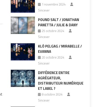
1 novembre 2024
Sincever
POUND SALT / JONATHAN
PANETTA / JULIE & DANY
25 octobre 2024
Sincever
KLÔ PELGAG / MIRABELLE /
EVANNA
20 octobre 2024
é
Sincever
DIFFÉRENCE ENTRE
AGRÉGATEUR,
DISTRIBUTEUR NUMÉRIQUE
ET LABEL ?
nt
8 octobre 2024
Sincever