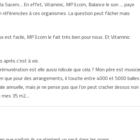
t la Sacem… En effet, Vitaminic, MP3.com, Balance le son … paye
on référencées à ces organismes. La question peut fâcher mais
x est facile, MP3.com le fait très bien pour nous. Et Vitaminic
s après c’est à vie.
 rémunération est elle aussi ridicule que cela ? Mon père est musici
Rien que pour des arrangements, il touche entre 4000 et 5000 balles
e annuelle, mais je ne pense pas que l’on peut cracher dessus non
d de mes 35 m2…
ien que parfois ils se plantent un peut dans les noms.