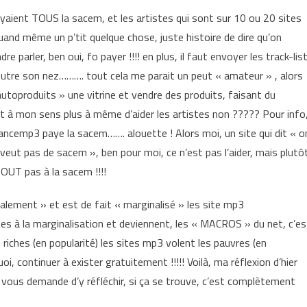
aient TOUS la sacem, et les artistes qui sont sur 10 ou 20 sites
quand même un p’tit quelque chose, juste histoire de dire qu’on
e parler, ben oui, fo payer !!!! en plus, il faut envoyer les track-lis
 foutre son nez………. tout cela me parait un peut « amateur » , alors
autoproduits » une vitrine et vendre des produits, faisant du
it à mon sens plus à même d’aider les artistes non ????? Pour info
ncemp3 paye la sacem……. alouette ! Alors moi, un site qui dit « o
veut pas de sacem », ben pour moi, ce n’est pas l’aider, mais plutô
OUT pas à la sacem !!!!
calement » et est de fait « marginalisé » les site mp3
es à la marginalisation et deviennent, les « MACROS » du net, c’es
s riches (en popularité) les sites mp3 volent les pauvres (en
uoi, continuer à exister gratuitement !!!!! Voilà, ma réflexion d’hier
 je vous demande d’y réfléchir, si ça se trouve, c’est complètement