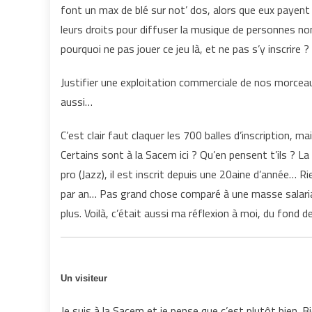
font un max de blé sur not’ dos, alors que eux payen
leurs droits pour diffuser la musique de personnes n
pourquoi ne pas jouer ce jeu là, et ne pas s’y inscrire ?
Justifier une exploitation commerciale de nos morceau
aussi…
C’est clair faut claquer les 700 balles d’inscription, mai
Certains sont à la Sacem ici ? Qu’en pensent t’ils ? La
pro (Jazz), il est inscrit depuis une 20aine d’année… 
par an… Pas grand chose comparé à une masse salarial
plus. Voilà, c’était aussi ma réflexion à moi, du fon
Un visiteur
Je suis à la Sacem et je pense que c’est plutôt bien. B