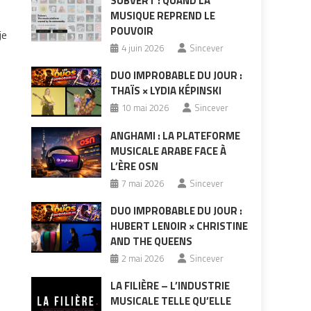
SUBVERT : QUAND LA
MUSIQUE REPREND LE
POUVOIR
je
4 juin 2026
Sincever
DUO IMPROBABLE DU JOUR :
THAÏS × LYDIA KÉPINSKI
10 mai 2026
Sincever
ANGHAMI : LA PLATEFORME
MUSICALE ARABE FACE À
L’ÈRE OSN
7 mai 2026
Sincever
DUO IMPROBABLE DU JOUR :
HUBERT LENOIR × CHRISTINE
AND THE QUEENS
2 mai 2026
Sincever
LA FILIÈRE – L’INDUSTRIE
MUSICALE TELLE QU’ELLE