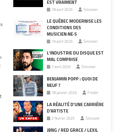
EST VRAIMENT
18 avril 2026
Sincever
LE QUÉBEC MODERNISE LES
ts
CONDITIONS DES
MUSICIEN·NE·S
16 avril 2026
Sincever
,
L’INDUSTRIE DU DISQUE EST
n
MAL COMPRISE
t
7 avril 2026
Sincever
BENJAMIN POPP : QUOI DE
NEUF ?
18 janvier 2026
Fredel
t
LA RÉALITÉ D’UNE CARRIÈRE
D’ARTISTE
2 février 2025
Sincever
JBNG / RED GRACE / LEXIL