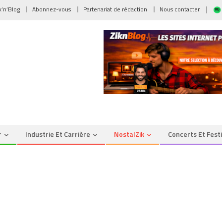
ik’n’Blog
Abonnez-vous
Partenariat de rédaction
Nous contacter
r
Industrie Et Carrière
NostalZik
Concerts Et Fest