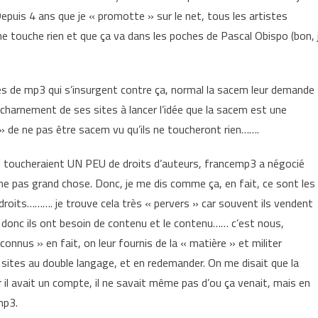
Depuis 4 ans que je « promotte » sur le net, tous les artistes
ne touche rien et que ça va dans les poches de Pascal Obispo (bon, 
s de mp3 qui s’insurgent contre ça, normal la sacem leur demande
’acharnement de ses sites à lancer l’idée que la sacem est une
» de ne pas être sacem vu qu’ils ne toucheront rien…….
es toucheraient UN PEU de droits d’auteurs, francemp3 a négocié
me pas grand chose. Donc, je me dis comme ça, en fait, ce sont les
droits………. je trouve cela très « pervers » car souvent ils vendent
 donc ils ont besoin de contenu et le contenu…… c’est nous,
onnus » en fait, on leur fournis de la « matière » et militer
 sites au double langage, et en redemander. On me disait que la
r il avait un compte, il ne savait même pas d’ou ça venait, mais en
mp3.