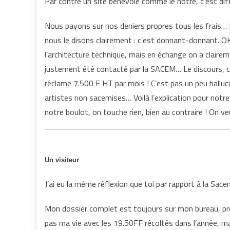
Par contre un site bénévole comme le nôtre, c’est dif
Nous payons sur nos deniers propres tous les frais…
nous le disons clairement : c’est donnant-donnant. 
l’architecture technique, mais en échange on a claire
justement été contacté par la SACEM… Le discours, c
réclame 7.500 F HT par mois ! C’est pas un peu hallu
artistes non sacemises… Voilà l’explication pour notr
notre boulot, on touche rien, bien au contraire ! On ve
Un visiteur
J’ai eu la même réflexion que toi par rapport à la Sac
Mon dossier complet est toujours sur mon bureau, pret
pas ma vie avec les 19.50FF récoltés dans l’année, mai