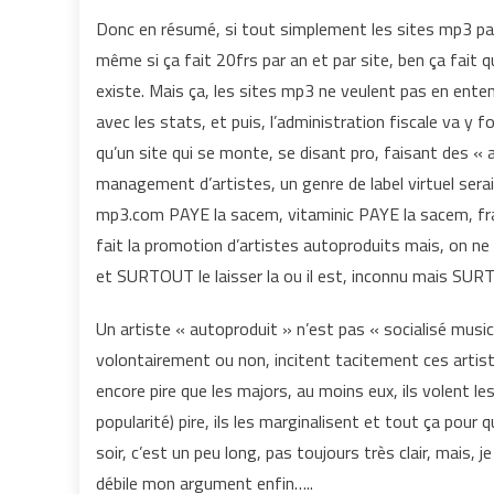
Donc en résumé, si tout simplement les sites mp3 pay
même si ça fait 20frs par an et par site, ben ça fait 
existe. Mais ça, les sites mp3 ne veulent pas en entendr
avec les stats, et puis, l’administration fiscale va y
qu’un site qui se monte, se disant pro, faisant des « 
management d’artistes, un genre de label virtuel sera
mp3.com PAYE la sacem, vitaminic PAYE la sacem, fra
fait la promotion d’artistes autoproduits mais, on ne 
et SURTOUT le laisser la ou il est, inconnu mais SURT
Un artiste « autoproduit » n’est pas « socialisé musi
volontairement ou non, incitent tacitement ces artist
encore pire que les majors, au moins eux, ils volent le
popularité) pire, ils les marginalisent et tout ça pour q
soir, c’est un peu long, pas toujours très clair, mais,
débile mon argument enfin…..