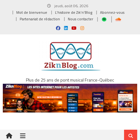
Skip
jeudi, août 06, 2026
to
Mot de bienvenue
L’histoire de Zik’n’Blog
Abonnez-vous
content
Partenariat de rédaction
Nous contacter
Plus de 25 ans de pont musical France-Québec