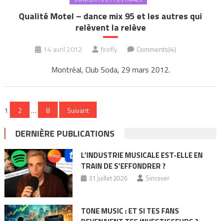
Qualité Motel – dance mix 95 et les autres qui
relèvent la relève
14 avril 2012
firefly
Comments(4)
Montréal, Club Soda, 29 mars 2012.
Pagination
1
2
…
8
Suivant
des
DERNIÈRE PUBLICATIONS
publications
L’INDUSTRIE MUSICALE EST-ELLE EN
TRAIN DE S’EFFONDRER ?
31 juillet 2026
Sincever
TONE MUSIC : ET SI TES FANS