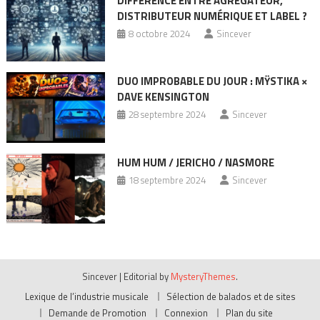
DIFFÉRENCE ENTRE AGRÉGATEUR,
DISTRIBUTEUR NUMÉRIQUE ET LABEL ?
8 octobre 2024
Sincever
DUO IMPROBABLE DU JOUR : MŸSTIKA ×
DAVE KENSINGTON
28 septembre 2024
Sincever
HUM HUM / JERICHO / NASMORE
18 septembre 2024
Sincever
Sincever
|
Editorial by
MysteryThemes
.
Lexique de l’industrie musicale
Sélection de balados et de sites
Demande de Promotion
Connexion
Plan du site