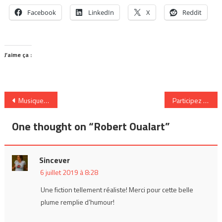
Facebook
LinkedIn
X
Reddit
J’aime ça :
Navigation
Musique émergente du 4 au 7 juillet 2019 à Laval (Québec) au Festival Diapason
Participez aux compos collectives d’AudioFanzine
de
One thought on “
Robert Oualart
”
l’article
Sincever
6 juillet 2019 à 8:28
Une fiction tellement réaliste! Merci pour cette belle
plume remplie d’humour!