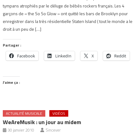
tympans atrophiés par le déluge de bébés rockers français. Les 4
garçons de « the So So Glow » ont quitté les bars de Brooklyn pour
enregistrer dans la très résidentielle Staten Island ( tout le monde a le
droit à un peu de […]
Partager :
Facebook
LinkedIn
X
Reddit
J’aime ça :
ACTUALITÉ MUSICALE
VIDÉOS
WeAreMusik : un jour au midem
30 janvier 2010
Sincever