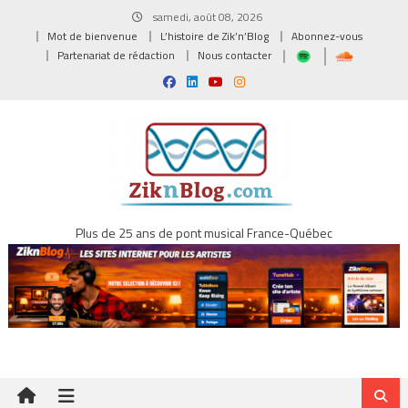
Skip
samedi, août 08, 2026
to
Mot de bienvenue
L’histoire de Zik’n’Blog
Abonnez-vous
content
Partenariat de rédaction
Nous contacter
Plus de 25 ans de pont musical France-Québec