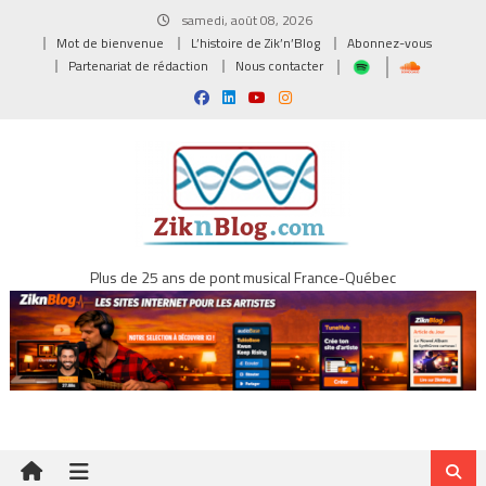
Skip
samedi, août 08, 2026
to
Mot de bienvenue
L’histoire de Zik’n’Blog
Abonnez-vous
content
Partenariat de rédaction
Nous contacter
Plus de 25 ans de pont musical France-Québec