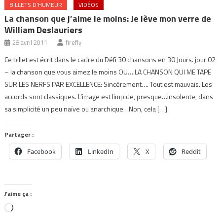
BILLETS D'HUMEUR
VIDÉOS
La chanson que j’aime le moins: Je lève mon verre de
William Deslauriers
28 avril 2011
firefly
Ce billet est écrit dans le cadre du Défi 30 chansons en 30 Jours. jour 02
– la chanson que vous aimez le moins OU….LA CHANSON QUI ME TAPE
SUR LES NERFS PAR EXCELLENCE: Sincèrement…. Tout est mauvais. Les
accords sont classiques. L’image est limpide, presque…insolente, dans
sa simplicité un peu naïve ou anarchique…Non, cela […]
Partager :
Facebook
LinkedIn
X
Reddit
J’aime ça :
Chargement…