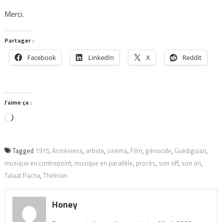
Merci.
Partager :
Facebook
LinkedIn
X
Reddit
J’aime ça :
Chargement…
Tagged
1915
,
Arméniens
,
artiste
,
cinéma
,
Film
,
génocide
,
Guédiguian
,
musique en contrepoint
,
musique en parallèle
,
procès
,
son off
,
son on
,
Talaat Pacha
,
Thélirian
Honey