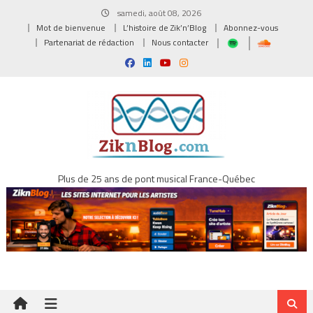
Skip
samedi, août 08, 2026
to
Mot de bienvenue
L’histoire de Zik’n’Blog
Abonnez-vous
content
Partenariat de rédaction
Nous contacter
Plus de 25 ans de pont musical France-Québec