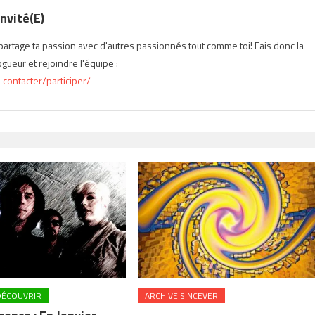
nvité(e)
t partage ta passion avec d'autres passionnés tout comme toi! Fais donc la
ueur et rejoindre l'équipe :
contacter/participer/
DÉCOUVRIR
ARCHIVE SINCEVER