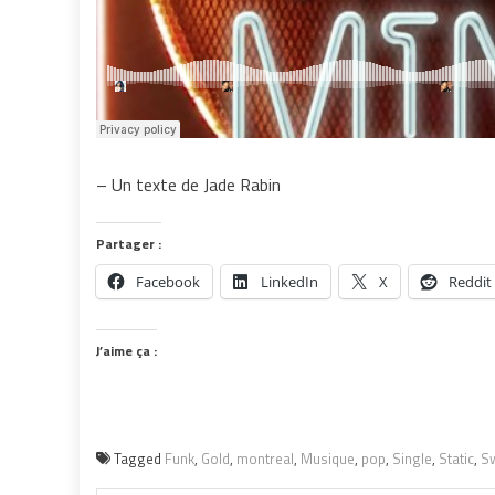
– Un texte de Jade Rabin
Partager :
Facebook
LinkedIn
X
Reddit
J’aime ça :
Tagged
Funk
,
Gold
,
montreal
,
Musique
,
pop
,
Single
,
Static
,
S