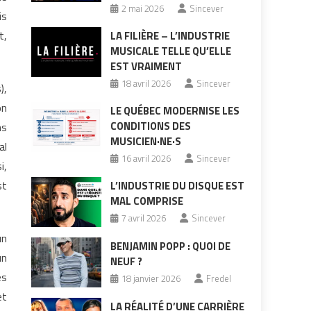
2 mai 2026
Sincever
is
t,
LA FILIÈRE – L’INDUSTRIE
MUSICALE TELLE QU’ELLE
EST VRAIMENT
18 avril 2026
Sincever
),
on
LE QUÉBEC MODERNISE LES
CONDITIONS DES
ns
MUSICIEN·NE·S
al
16 avril 2026
Sincever
i,
st
L’INDUSTRIE DU DISQUE EST
MAL COMPRISE
7 avril 2026
Sincever
un
BENJAMIN POPP : QUOI DE
un
NEUF ?
es
18 janvier 2026
Fredel
et
LA RÉALITÉ D’UNE CARRIÈRE