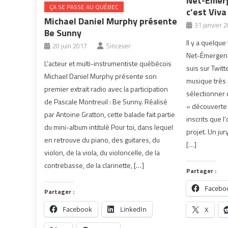
Net-Émerg
ÇA SE PASSE AU QUÉBEC
c’est Viva
Michael Daniel Murphy présente
31 janvier 
Be Sunny
Il y a quelque
20 juin 2017
Sincever
Net-Émergence
L’acteur et multi-instrumentiste québécois
suis sur Twitt
Michael Daniel Murphy présente son
musique très 
premier extrait radio avec la participation
sélectionner
de Pascale Montreuil : Be Sunny. Réalisé
« découverte 
par Antoine Gratton, cette balade fait partie
inscrits que l
du mini-album intitulé Pour toi, dans lequel
projet. Un ju
en retrouve du piano, des guitares, du
[…]
violon, de la viola, du violoncelle, de la
contrebasse, de la clarinette, […]
Partager :
Facebo
Partager :
Facebook
LinkedIn
X