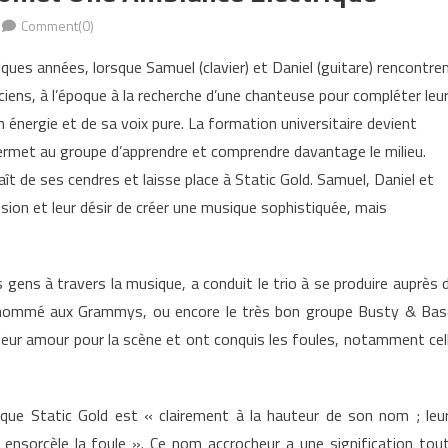
Comment(0)
ques années, lorsque Samuel (clavier) et Daniel (guitare) rencontre
iciens, à l’époque à la recherche d’une chanteuse pour compléter leu
énergie et de sa voix pure. La formation universitaire devient
ermet au groupe d’apprendre et comprendre davantage le milieu.
ît de ses cendres et laisse place à Static Gold. Samuel, Daniel et
sion et leur désir de créer une musique sophistiquée, mais
s gens à travers la musique, a conduit le trio à se produire auprès 
nommé aux Grammys, ou encore le très bon groupe Busty & Bas
 leur amour pour la scène et ont conquis les foules, notamment cel
ue Static Gold est « clairement à la hauteur de son nom ; leu
 ensorcèle la foule ». Ce nom accrocheur a une signification tou