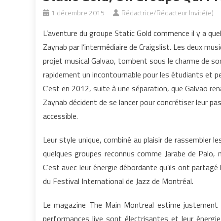
1 décembre 2015
Rédactrice/Rédacteur Invité(e)
L’aventure du groupe Static Gold commence il y a quel
Zaynab par l’intermédiaire de Craigslist. Les deux mus
projet musical Galvao, tombent sous le charme de son 
rapidement un incontournable pour les étudiants et p
C’est en 2012, suite à une séparation, que Galvao rena
Zaynab décident de se lancer pour concrétiser leur pas
accessible.
Leur style unique, combiné au plaisir de rassembler le
quelques groupes reconnus comme Jarabe de Palo, 
C’est avec leur énergie débordante qu’ils ont partagé
du Festival International de Jazz de Montréal.
Le magazine The Main Montreal estime justement q
performances live sont électrisantes et leur énergie