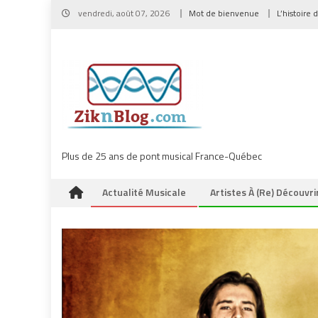
Skip
vendredi, août 07, 2026
Mot de bienvenue
L’histoire 
to
content
Plus de 25 ans de pont musical France-Québec
Actualité Musicale
Artistes À (re) Découvri