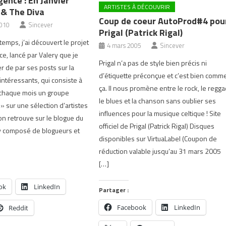
ence : En Janvier
ARTISTES À DÉCOUVRIR
 & The Diva
Coup de coeur AutoProd#4 pou
2010
Sincever
Prigal (Patrick Rigal)
 temps, j’ai découvert le projet
4 mars 2005
Sincever
, lancé par Valery que je
Prigal n’a pas de style bien précis ni
er de par ses posts sur la
d’étiquette préconçue et c’est bien comm
intéressants, qui consiste à
ça. Il nous promène entre le rock, le regga
 chaque mois un groupe
le blues et la chanson sans oublier ses
» sur une sélection d’artistes
influences pour la musique celtique ! Site
’on retrouve sur le blogue du
officiel de Prigal (Patrick Rigal) Disques
ry composé de blogueurs et
disponibles sur VirtuaLabel (Coupon de
réduction valable jusqu’au 31 mars 2005
[…]
ok
LinkedIn
Partager :
Facebook
LinkedIn
Reddit