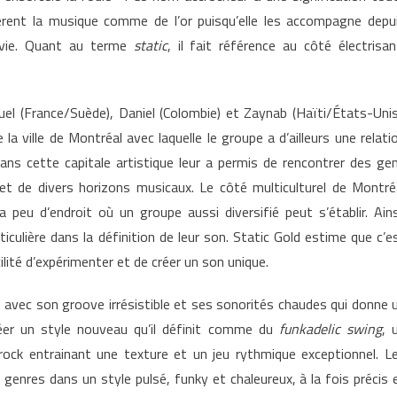
dèrent la musique comme de l’or puisqu’elle les accompagne depu
r vie. Quant au terme
static
, il fait référence au côté électrisan
el (France/Suède), Daniel (Colombie) et Zaynab (Haïti/États-Unis
e la ville de Montréal avec laquelle le groupe a d’ailleurs une relati
r dans cette capitale artistique leur a permis de rencontrer des ge
et de divers horizons musicaux. Le côté multiculturel de Montré
a peu d’endroit où un groupe aussi diversifié peut s’établir.
Ains
ticulière dans la définition de leur son. Static Gold estime que c’e
acilité d’expérimenter et de créer un son unique.
s avec son groove irrésistible et ses sonorités chaudes qui donne 
éer un style nouveau qu’il définit comme du
funkadelic swing
,
ock entrainant une texture et un jeu rythmique exceptionnel. L
genres dans un style pulsé, funky et chaleureux, à la fois précis 