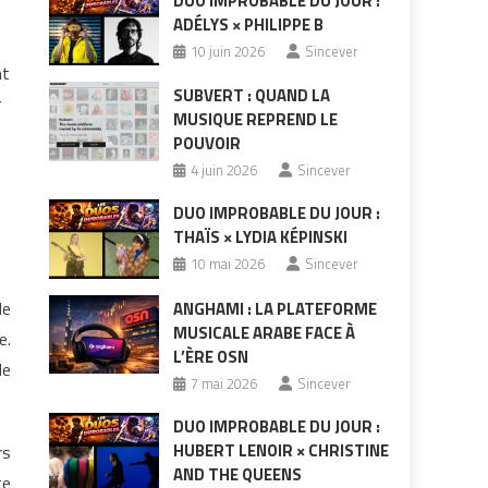
DUO IMPROBABLE DU JOUR :
ADÉLYS × PHILIPPE B
10 juin 2026
Sincever
nt
SUBVERT : QUAND LA
r
MUSIQUE REPREND LE
POUVOIR
4 juin 2026
Sincever
DUO IMPROBABLE DU JOUR :
THAÏS × LYDIA KÉPINSKI
10 mai 2026
Sincever
de
ANGHAMI : LA PLATEFORME
MUSICALE ARABE FACE À
e.
L’ÈRE OSN
le
7 mai 2026
Sincever
DUO IMPROBABLE DU JOUR :
HUBERT LENOIR × CHRISTINE
rs
AND THE QUEENS
te