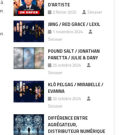
 à
D’ARTISTE
un
2 février 2025
Sincever
JBNG / RED GRACE / LEXIL
1 novembre 2024
on
Sincever
POUND SALT / JONATHAN
PANETTA / JULIE & DANY
25 octobre 2024
Sincever
KLÔ PELGAG / MIRABELLE /
EVANNA
20 octobre 2024
Sincever
DIFFÉRENCE ENTRE
AGRÉGATEUR,
DISTRIBUTEUR NUMÉRIQUE