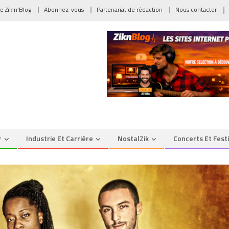
de Zik’n’Blog
Abonnez-vous
Partenariat de rédaction
Nous contacter
r
Industrie Et Carrière
NostalZik
Concerts Et Fest