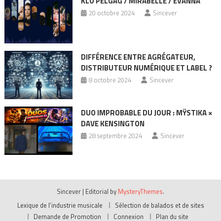
KLÔ PELGAG / MIRABELLE / EVANNA
20 octobre 2024
Sincever
DIFFÉRENCE ENTRE AGRÉGATEUR,
DISTRIBUTEUR NUMÉRIQUE ET LABEL ?
8 octobre 2024
Sincever
DUO IMPROBABLE DU JOUR : MŸSTIKA ×
DAVE KENSINGTON
28 septembre 2024
Sincever
Sincever
|
Editorial by
MysteryThemes
.
Lexique de l’industrie musicale
Sélection de balados et de sites
Demande de Promotion
Connexion
Plan du site