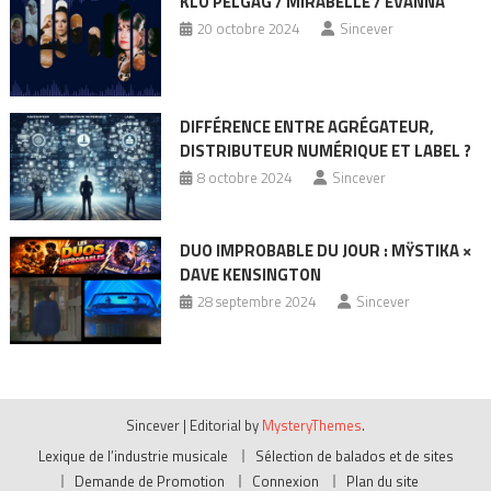
KLÔ PELGAG / MIRABELLE / EVANNA
20 octobre 2024
Sincever
DIFFÉRENCE ENTRE AGRÉGATEUR,
DISTRIBUTEUR NUMÉRIQUE ET LABEL ?
8 octobre 2024
Sincever
DUO IMPROBABLE DU JOUR : MŸSTIKA ×
DAVE KENSINGTON
28 septembre 2024
Sincever
Sincever
|
Editorial by
MysteryThemes
.
Lexique de l’industrie musicale
Sélection de balados et de sites
Demande de Promotion
Connexion
Plan du site