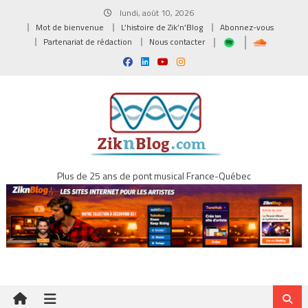
Skip
lundi, août 10, 2026
to
Mot de bienvenue
L’histoire de Zik’n’Blog
Abonnez-vous
content
Partenariat de rédaction
Nous contacter
Plus de 25 ans de pont musical France-Québec