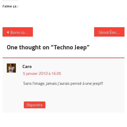
J’aime ça :
Navigation
Bono contre le téléchargement illégal, n’importe quoi comme arguments
Gkoot Électronique lance sa V2
de
One thought on “
Techno Jeep
”
l’article
Caro
5 janvier 2010 à 16:05
Sans l’image, jamais j’aurais pensé à une jeep!!!
Répondre