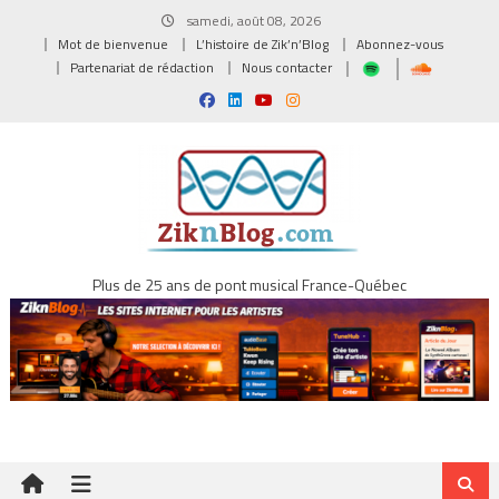
Skip
samedi, août 08, 2026
to
Mot de bienvenue
L’histoire de Zik’n’Blog
Abonnez-vous
content
Partenariat de rédaction
Nous contacter
Plus de 25 ans de pont musical France-Québec