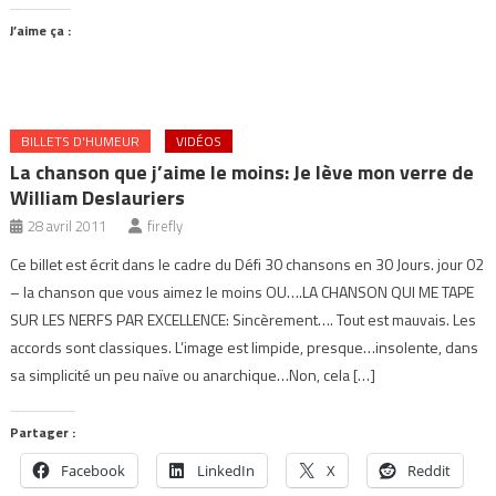
J’aime ça :
BILLETS D'HUMEUR
VIDÉOS
La chanson que j’aime le moins: Je lève mon verre de
William Deslauriers
28 avril 2011
firefly
Ce billet est écrit dans le cadre du Défi 30 chansons en 30 Jours. jour 02
– la chanson que vous aimez le moins OU….LA CHANSON QUI ME TAPE
SUR LES NERFS PAR EXCELLENCE: Sincèrement…. Tout est mauvais. Les
accords sont classiques. L’image est limpide, presque…insolente, dans
sa simplicité un peu naïve ou anarchique…Non, cela […]
Partager :
Facebook
LinkedIn
X
Reddit