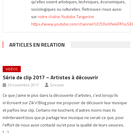
qu'elles soient artistiques, techniques, économiques,
sociologiques ou culturelles. Retrouvez-nous aussi
sur
notre chaîne Youtube Tangerine
https://www.youtube.com/channel/UClSYsmYlekIPFhoS
ARTICLES EN RELATION
VIDÉOS
Série de clip 2017 – Artistes à découvrir
26 novembre 2017
Sincever
Ce que j’aime le plus dans la découverte d’artistes, c’est lorsqu’ils
m’écrivent sur Zik’n’Blog pour me proposer de découvrir leur musique
et parfois leur clip. Certains me touchent, d’autres moins mais ils
mériteraient tous que je partage leur musique ne serait-ce que, pour
l’effort de nous avoir contacté ou/et pour la qualité de leurs oeuvres.
[…]