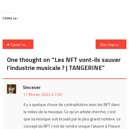
J’aime ça :
Navigation
Cover rock de DEPECHE MODE – Labo Nico
Duo improbable du jour : Papa Boyer × Odile Closset & Manu Markou
de
One thought on “
Les NFT vont-ils sauver
l’article
l’industrie musicale ? | TANGERINE
”
Sincever
11 février 2022 à 7:50
Il y a quelque chose de contradictoire avec les NFT dans
le milieu de la musique. Ce qu’un artiste cherche, c’est
que sa musique soit écouté par le plus grand nombre. Le
concept du NFT c’est de rendre unique l’œuvre à l’heure