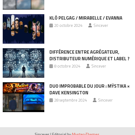
KLÔ PELGAG / MIRABELLE / EVANNA
20 octobre 2024
Sincever
DIFFÉRENCE ENTRE AGRÉGATEUR,
DISTRIBUTEUR NUMÉRIQUE ET LABEL ?
8 octobre 2024
Sincever
DUO IMPROBABLE DU JOUR : MŸSTIKA ×
DAVE KENSINGTON
28 septembre 2024
Sincever
Sincever
|
Editorial by
MysteryThemes
.