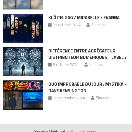
KLÔ PELGAG / MIRABELLE / EVANNA
20 octobre 2024
Sincever
DIFFÉRENCE ENTRE AGRÉGATEUR,
DISTRIBUTEUR NUMÉRIQUE ET LABEL ?
8 octobre 2024
Sincever
DUO IMPROBABLE DU JOUR : MŸSTIKA ×
DAVE KENSINGTON
28 septembre 2024
Sincever
Sincever
|
Editorial by
MysteryThemes
.