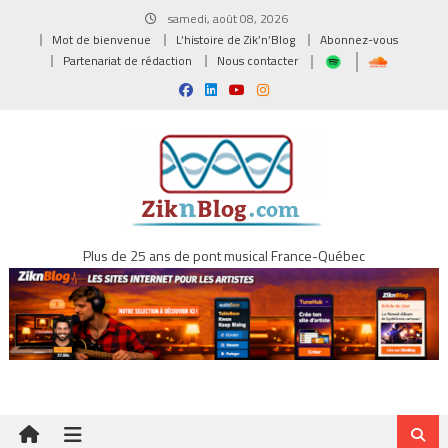
Skip
samedi, août 08, 2026
to
Mot de bienvenue
L’histoire de Zik’n’Blog
Abonnez-vous
content
Partenariat de rédaction
Nous contacter
Plus de 25 ans de pont musical France-Québec