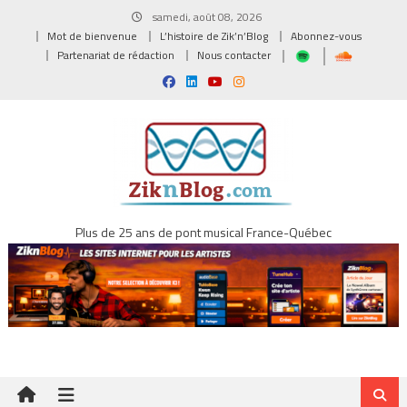
Skip
samedi, août 08, 2026
to
Mot de bienvenue
L’histoire de Zik’n’Blog
Abonnez-vous
content
Partenariat de rédaction
Nous contacter
Plus de 25 ans de pont musical France-Québec