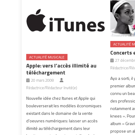
ACTUALITÉ M
Concerts 
ACTUALITÉ MUSICALE
27 décembr
Apple: vers l’accès illimité au
Rédactrice/Réd
téléchargement
Ayo a sorti, i
20 mars 2008
premier album 
Rédactrice/Rédacteur Invité(e)
connu un beau
Nouvelle idée chez Itunes et Apple qui
des professio
bouleverserait les modèles économiques
notamment av
existant dans le domaine de la vente
knees ». Pour
d’oeuvres numériques: laisser un accès
album « Gravity
illimité au téléchargement dans leur
propose un a