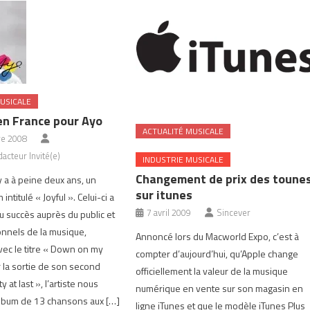
USICALE
en France pour Ayo
ACTUALITÉ MUSICALE
e 2008
acteur Invité(e)
INDUSTRIE MUSICALE
Changement de prix des toune
l y a à peine deux ans, un
sur itunes
intitulé « Joyful ». Celui-ci a
7 avril 2009
Sincever
 succès auprès du public et
nnels de la musique,
Annoncé lors du Macworld Expo, c’est à
ec le titre « Down on my
compter d’aujourd’hui, qu’Apple change
 la sortie de son second
officiellement la valeur de la musique
 at last », l’artiste nous
numérique en vente sur son magasin en
lbum de 13 chansons aux […]
ligne iTunes et que le modèle iTunes Plus