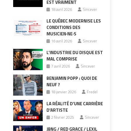
EST VRAIMENT
18 avril 2026
Sincever
LE QUÉBEC MODERNISE LES
CONDITIONS DES
MUSICIEN·NE·S
16 avril 2026
Sincever
L’INDUSTRIE DU DISQUE EST
MAL COMPRISE
7 avril 2026
Sincever
BENJAMIN POPP : QUOI DE
NEUF ?
18 janvier 2026
Fredel
LA RÉALITÉ D’UNE CARRIÈRE
D’ARTISTE
2 février 2025
Sincever
JBNG / RED GRACE / LEXIL