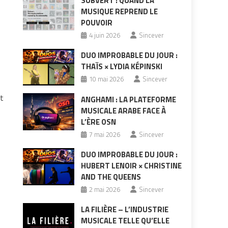
SUBVERT : QUAND LA
MUSIQUE REPREND LE
POUVOIR
4 juin 2026
Sincever
,
DUO IMPROBABLE DU JOUR :
THAÏS × LYDIA KÉPINSKI
10 mai 2026
Sincever
it
ANGHAMI : LA PLATEFORME
MUSICALE ARABE FACE À
L’ÈRE OSN
7 mai 2026
Sincever
DUO IMPROBABLE DU JOUR :
HUBERT LENOIR × CHRISTINE
AND THE QUEENS
2 mai 2026
Sincever
LA FILIÈRE – L’INDUSTRIE
MUSICALE TELLE QU’ELLE