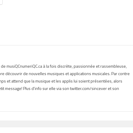
t de musiQCnumeriQC.ca à la fois discrète, passionnée et rassembleuse,
e découvrir de nouvelles musiques et applications musicales. Par contre
s et attend que la musique et les applis lui soient présentées, alors
tit message! Plus d'info sur elle via son twitter.com/sincever et son