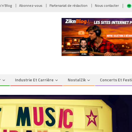
ik’n’Blog
Abonnez-vous
Partenariat de rédaction
Nous contacter
r
Industrie Et Carrière
NostalZik
Concerts Et Fest