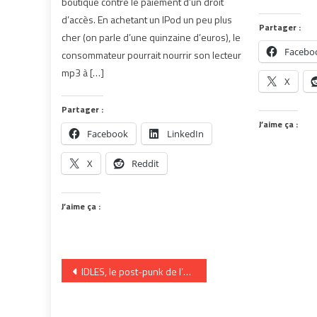
boutique contre le paiement d’un droit
d’accès. En achetant un IPod un peu plus
Partager :
cher (on parle d’une quinzaine d’euros), le
Facebo
consommateur pourrait nourrir son lecteur
mp3 à […]
X
Partager :
J’aime ça :
Facebook
LinkedIn
X
Reddit
J’aime ça :
Navigation
IDLES, le post-punk de l’empathie ? | TANGERINE
de