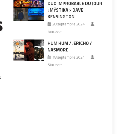
DUO IMPROBABLE DU JOUR
: MŸSTIKA × DAVE
KENSINGTON
28 septembre 2024
Sincever
HUM HUM / JERICHO /
NASMORE
18 septembre 2024
Sincever
s