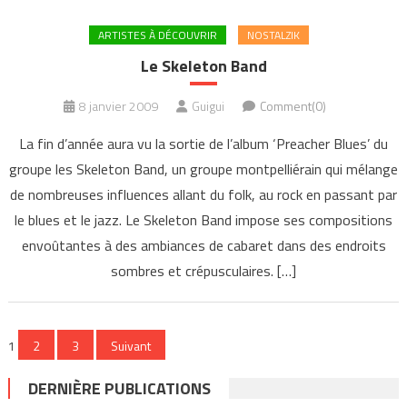
ARTISTES À DÉCOUVRIR
NOSTALZIK
Le Skeleton Band
8 janvier 2009
Guigui
Comment(0)
La fin d’année aura vu la sortie de l’album ‘Preacher Blues’ du
groupe les Skeleton Band, un groupe montpelliérain qui mélange
de nombreuses influences allant du folk, au rock en passant par
le blues et le jazz. Le Skeleton Band impose ses compositions
envoûtantes à des ambiances de cabaret dans des endroits
sombres et crépusculaires. […]
Pagination
1
2
3
Suivant
des
DERNIÈRE PUBLICATIONS