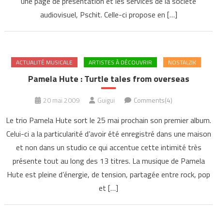
une page de présentation et les services de la société
audiovisuel, Pschit. Celle-ci propose en […]
ACTUALITÉ MUSICALE
ARTISTES À DÉCOUVRIR
NOSTALZIK
Pamela Hute : Turtle tales from overseas
20 mai 2009
Guigui
Comments(4)
Le trio Pamela Hute sort le 25 mai prochain son premier album.
Celui-ci a la particularité d’avoir été enregistré dans une maison
et non dans un studio ce qui accentue cette intimité très
présente tout au long des 13 titres. La musique de Pamela
Hute est pleine d’énergie, de tension, partagée entre rock, pop
et […]