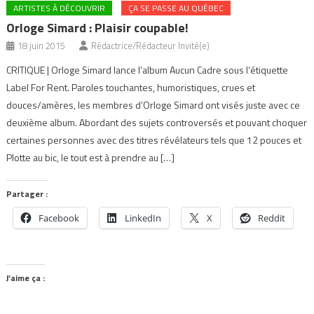
ARTISTES À DÉCOUVRIR
ÇA SE PASSE AU QUÉBEC
Orloge Simard : Plaisir coupable!
18 juin 2015
Rédactrice/Rédacteur Invité(e)
CRITIQUE | Orloge Simard lance l’album Aucun Cadre sous l’étiquette
Label For Rent. Paroles touchantes, humoristiques, crues et
douces/amères, les membres d’Orloge Simard ont visés juste avec ce
deuxième album. Abordant des sujets controversés et pouvant choquer
certaines personnes avec des titres révélateurs tels que 12 pouces et
Plotte au bic, le tout est à prendre au […]
Partager :
Facebook
LinkedIn
X
Reddit
J’aime ça :