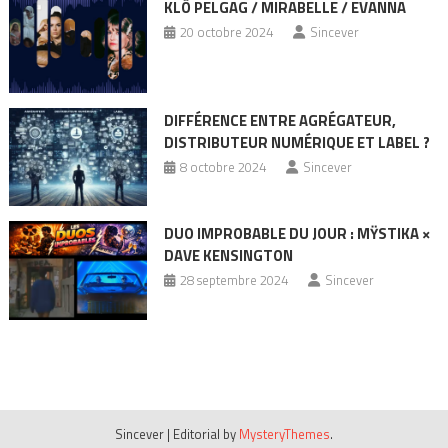
KLÔ PELGAG / MIRABELLE / EVANNA
20 octobre 2024
Sincever
DIFFÉRENCE ENTRE AGRÉGATEUR,
DISTRIBUTEUR NUMÉRIQUE ET LABEL ?
8 octobre 2024
Sincever
DUO IMPROBABLE DU JOUR : MŸSTIKA ×
DAVE KENSINGTON
28 septembre 2024
Sincever
Sincever
|
Editorial by
MysteryThemes
.