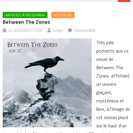
ARTISTES À DÉCOUVRIR
NOSTALZIK
Between The Zones
22 décembre 2009
Guigui
Comment(0)
Très jolie
pochette que ce
visuel de
Between The
Zones, affichant
un univers
glaçant,
mystérieux et
libre, à l’image de
cet oiseau placé
sur le haut d’un