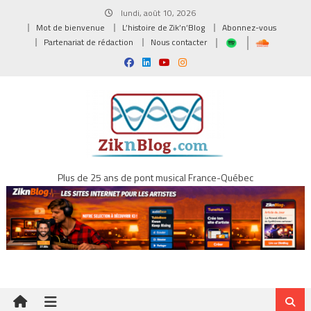
Skip
lundi, août 10, 2026
to
Mot de bienvenue
L’histoire de Zik’n’Blog
Abonnez-vous
content
Partenariat de rédaction
Nous contacter
Plus de 25 ans de pont musical France-Québec