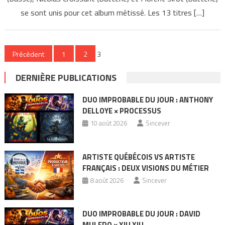
se sont unis pour cet album métissé. Les 13 titres […]
Pagination
Précédent
1
2
3
des
DERNIÈRE PUBLICATIONS
publications
DUO IMPROBABLE DU JOUR : ANTHONY
DELLOYE × PROCESSUS
10 août 2026
Sincever
ARTISTE QUÉBÉCOIS VS ARTISTE
FRANÇAIS : DEUX VISIONS DU MÉTIER
8 août 2026
Sincever
DUO IMPROBABLE DU JOUR : DAVID
MULERO × XIU XIU