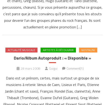
et chant), Greg (Basse), Hugo (Guitare) et Tano (Batterie,
percussions, chœurs). Si je vous présente aujourd’hui ce groupe,
c’est parce que je suis convaincu qu’il présente tous les atouts
pour devenir l’un des groupes phares du rock français. Ils sont
actuellement en pleine promotion […]
ACTUALITÉ MUSICALE
ARTISTES À DÉCOUVRIR
NOSTALZIK
Dario/Album Autoproduit : « Disponible »
28 mars 2008
Guigui
Comment(1)
Dario est un prénom, certes, mais surtout un groupe de six
musiciens à retenir. Venus de Caen, Lisieux et Paris, Etienne
Jardin (chant et saxo), François Rondel (Sax, clarinette), Anne
Thibault (Trombone), Evanne Dufeil (Guitares), Greg Wolen
(Basse), Nicolas Croissant (Batterie) et Florent Sirot (Batterie)