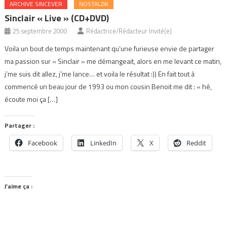
ARCHIVE SINCEVER
NOSTALZIK
Sinclair « Live » (CD+DVD)
25 septembre 2000
Rédactrice/Rédacteur Invité(e)
Voila un bout de temps maintenant qu’une furieuse envie de partager
ma passion sur « Sinclair » me démangeait, alors en me levant ce matin,
j’me suis dit allez, j’me lance… et voila le résultat :)) En fait tout à
commencé un beau jour de 1993 ou mon cousin Benoit me dit : « hé,
écoute moi ça […]
Partager :
Facebook
LinkedIn
X
Reddit
J’aime ça :