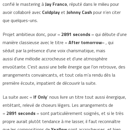
confié le mastering à
Jay Franco
, réputé dans le milieu pour
avoir collaboré avec
Coldplay
et
Johnny Cash
pour n’en citer
que quelques-uns.
Projet ambitieux donc, pour «
2891 seconds
» qui débute d’une
manière classieuse avec le titre «
After tomorrow
« , qui
séduit par la présence d’une voix charismatique, mais
aussi d’une mélodie accrocheuse et d’une atmosphère
envoûtante. C’est aussi une belle énergie que l’on retrouve, des
arrangements convaincants, et tout cela m’a rendu dès la
première écoute, impatient de découvrir la suite.
La suite avec «
If Only
‘ nous livre un titre tout aussi énergique,
entêtant, relevé de choeurs légers. Les arrangements de
«
2891 seconds
» sont particulièrement soignés, et si le très
propre aurait plutôt tendance à me lasser, il faut reconnaître
que les compositions de
Yeallow
sont accrocheuses, et bien