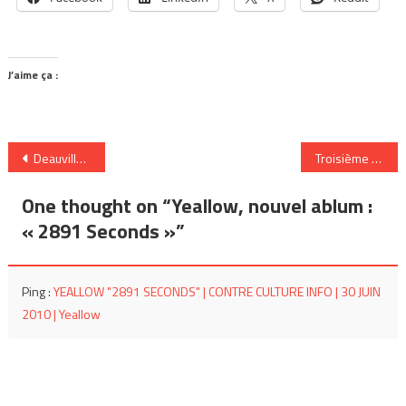
J’aime ça :
Navigation
Deauville fête ses 150 ans avec 365 événements!
Troisième épisode du podcast avec notre intervenant Rémi Bouton
de
One thought on “
Yeallow, nouvel ablum :
l’article
« 2891 Seconds »
”
Ping :
YEALLOW "2891 SECONDS" | CONTRE CULTURE INFO | 30 JUIN
2010 | Yeallow