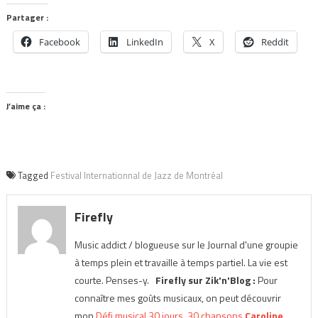
Partager :
Facebook
LinkedIn
X
Reddit
J’aime ça :
Tagged
Festival Internationnal de Jazz de Montréal
Firefly
Music addict / blogueuse sur le Journal d'une groupie
à temps plein et travaille à temps partiel. La vie est
courte. Penses-y.
Firefly sur Zik'n'Blog :
Pour
connaître mes goûts musicaux, on peut découvrir
mon
Défi musical 30 jours, 30 chansons
Caroline