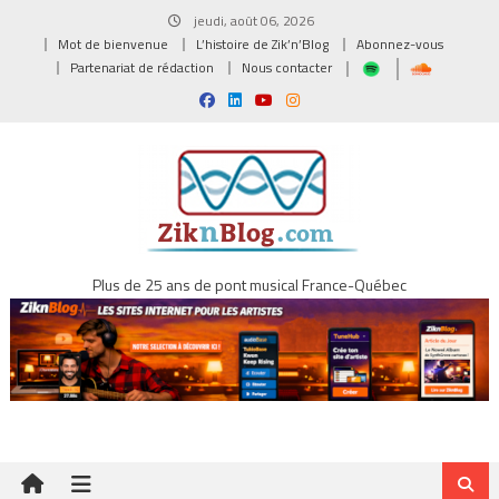
Skip
jeudi, août 06, 2026
to
Mot de bienvenue
L’histoire de Zik’n’Blog
Abonnez-vous
content
Partenariat de rédaction
Nous contacter
Plus de 25 ans de pont musical France-Québec