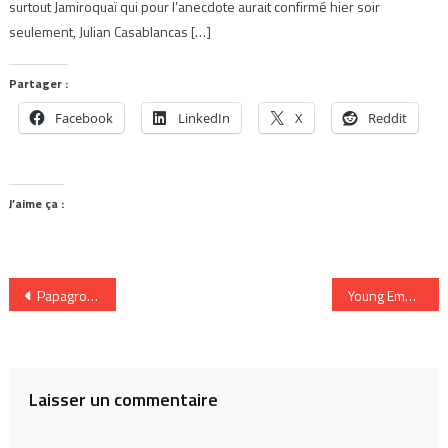
surtout Jamiroquaï qui pour l’anecdote aurait confirmé hier soir
seulement, Julian Casablancas […]
Partager :
Facebook
LinkedIn
X
Reddit
J’aime ça :
Navigation
Papagroove: au nom du funk
Young Empires: electro night in Laval
de
l’article
Laisser un commentaire