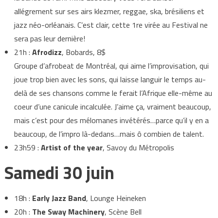
allégrement sur ses airs klezmer, reggae, ska, brésiliens et
jazz néo-orléanais. C’est clair, cette 1re virée au Festival ne
sera pas leur dernière!
21h :
Afrodizz
, Bobards, 8$
Groupe d’afrobeat de Montréal, qui aime l’improvisation, qui
joue trop bien avec les sons, qui laisse languir le temps au-
delà de ses chansons comme le ferait l’Afrique elle-même au
coeur d’une canicule incalculée. J’aime ça, vraiment beaucoup,
mais c’est pour des mélomanes invétérés…parce qu’il y en a
beaucoup, de l’impro là-dedans…mais ô combien de talent.
23h59 :
Artist of the year
, Savoy du Métropolis
Samedi 30 juin
18h :
Early Jazz Band
, Lounge Heineken
20h :
The Sway Machinery
, Scène Bell