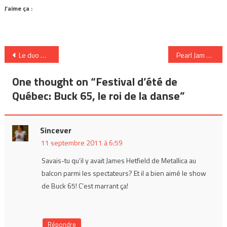
J’aime ça :
Navigation
Le duo montréalais les Fiancés
Pearl Jam au Centre Bell de Montréal
de
One thought on “
Festival d’été de
l’article
Québec: Buck 65, le roi de la danse
”
Sincever
11 septembre 2011 à 6:59
Savais-tu qu’il y avait James Hetfield de Metallica au
balcon parmi les spectateurs? Et il a bien aimé le show
de Buck 65! C’est marrant ça!
Répondre