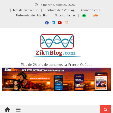
Skip
dimanche, août 09, 2026
to
Mot de bienvenue
L’histoire de Zik’n’Blog
Abonnez-vous
content
Partenariat de rédaction
Nous contacter
Plus de 25 ans de pont musical France-Québec