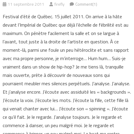
11 septembre 2011
firefly
Comment(1)
Festival d’été de Québec. 15 juillet 2011. On arrive à la hâte
devant l’Impérial de Québec que déjà l’échelle de fébrilité est au
maximum. On pénètre facilement la salle et on se largue à
l’avant, tout juste à la droite de l’artiste en question. À ce
moment-là, parmi une foule un peu hétéroclite et sans rapport
avec ma propre personne, je m’interroge… Hum hum… Suis-je
vraiment dans un show de hip-hop? Je me tiens là, tranquille
mais ouverte, prête à découvrir de nouveaux sons qui
pourraient meubler mes silences perpétuels. J’analyse. J’analyse.
Et j’analyse encore. J’écoute avec assiduité les « backgrounds ».
J’écoute la voix. J’écoute les mots. J’écoute la fille, cette fille là
qui venait chanter avec lui… J’écoute son « spinning ». J’écoute
ce qu’il fait. Je le regarde. J’analyse toujours. Je le regarde et
commence à danser, un peu malgré moi. Je le regarde et
commence à tripper, un peu malgré moi. Le beat me rentre