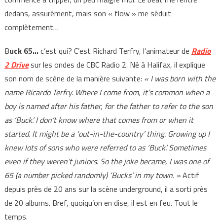
dedans, assurément, mais son « flow » me séduit
complètement…
B
uck 65…
c’est qui? C’est Richard Terfry, l’animateur de
Radio
2 Drive
sur les ondes de CBC Radio 2. Né à Halifax, il explique
son nom de scène de la manière suivante:
« I was born with the
name Ricardo Terfry. Where I come from, it’s common when a
boy is named after his father, for the father to refer to the son
as ‘Buck’. I don’t know where that comes from or when it
started. It might be a ‘out-in-the-country’ thing. Growing up I
knew lots of sons who were referred to as ‘Buck’. Sometimes
even if they weren’t juniors. So the joke became, I was one of
65 (a number picked randomly) ‘Bucks’ in my town. »
Actif
depuis près de 20 ans sur la scène underground, il a sorti près
de 20 albums. Bref, quoiqu’on en dise, il est en feu. Tout le
temps.