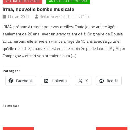
ACTUALITÉ MUSICALE
ARTISTES À DÉCOUVRIR
Irma, nouvelle bombe musicale
11 mars 2011
Rédactrice/Rédacteur Invité(e)
IRMA, prénom à retenir pour vos oreilles. Toute jeune artiste âgée
seulement de 20 ans, avec un grand talent déjà. Originaire de Douala
au Cameroun, elle arrive en France à l’âge de 15 ans avec sa guitare
qu’elle ne lâche jamais. Elle est ensuite repérée par le label « My Major
Compagny » et sort son premier album […]
Partager :
Facebook
LinkedIn
X
Reddit
J’aime ça :