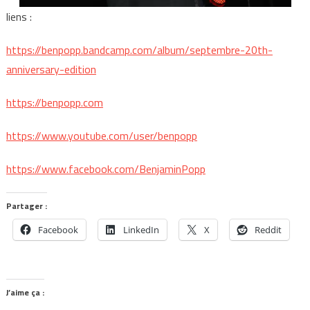
liens :
https://benpopp.bandcamp.com/album/septembre-20th-
anniversary-edition
https://benpopp.com
https://www.youtube.com/user/benpopp
https://www.facebook.com/BenjaminPopp
Partager :
Facebook
LinkedIn
X
Reddit
J’aime ça :