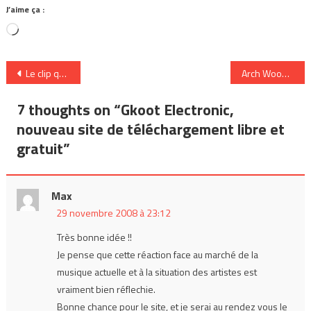
J’aime ça :
Chargement…
Navigation
Le clip qui déchire : Sarkozy
Arch Woodmann
de
7 thoughts on “
Gkoot Electronic,
l’article
nouveau site de téléchargement libre et
gratuit
”
Max
29 novembre 2008 à 23:12
Très bonne idée !!
Je pense que cette réaction face au marché de la
musique actuelle et à la situation des artistes est
vraiment bien réflechie.
Bonne chance pour le site, et je serai au rendez vous le