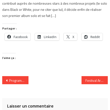
contribué auprès de nombreuses stars à des nombreux projets (le solo
dans Black or White, pour ne citer que lui), il décide enfin de réaliser
son premier album solo et se fait […]
Partager :
Facebook
LinkedIn
X
Reddit
J’aime ça :
Navigation
Programme d’aide financière 2007-2010 de la relève de Montréal
Festival Art Rock 2008
de
l’article
Laisser un commentaire