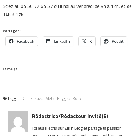
Sciez au 04 50 72 64 57 du lundi au vendredi de 9h à 12h, et de
14h à 17h.
Partager :
Facebook
LinkedIn
X
Reddit
J’aime ça :
Tagged
Dub
,
Festival
,
Metal
,
Reggae
,
Rock
Rédactrice/Rédacteur Invité(e)
Toi aussi écris sur Zik'n'Blog et partage ta passion
avec d'autres passionnés tout comme toi! Fais donc