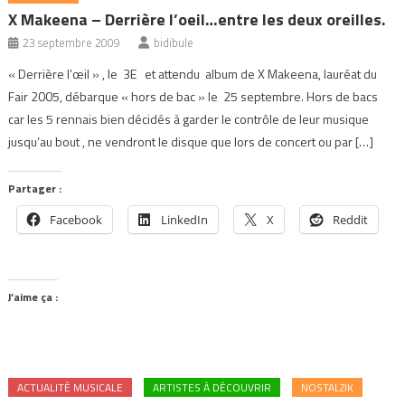
X Makeena – Derrière l’oeil…entre les deux oreilles.
23 septembre 2009
bidibule
« Derrière l’œil » , le 3E et attendu album de X Makeena, lauréat du
Fair 2005, débarque « hors de bac » le 25 septembre. Hors de bacs
car les 5 rennais bien décidés à garder le contrôle de leur musique
jusqu’au bout , ne vendront le disque que lors de concert ou par […]
Partager :
Facebook
LinkedIn
X
Reddit
J’aime ça :
ACTUALITÉ MUSICALE
ARTISTES À DÉCOUVRIR
NOSTALZIK