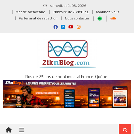
Skip
samedi, août 08, 2026
to
Mot de bienvenue
L’histoire de Zik’n’Blog
Abonnez-vous
content
Partenariat de rédaction
Nous contacter
Plus de 25 ans de pont musical France-Québec