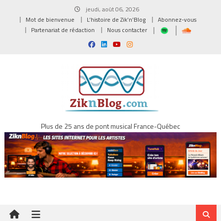
Skip
jeudi, août 06, 2026
to
Mot de bienvenue
L’histoire de Zik’n’Blog
Abonnez-vous
content
Partenariat de rédaction
Nous contacter
Plus de 25 ans de pont musical France-Québec