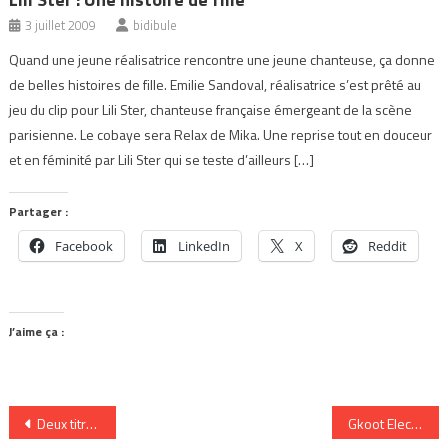
3 juillet 2009
bidibule
Quand une jeune réalisatrice rencontre une jeune chanteuse, ça donne
de belles histoires de fille. Emilie Sandoval, réalisatrice s’est prêté au
jeu du clip pour Lili Ster, chanteuse française émergeant de la scène
parisienne. Le cobaye sera Relax de Mika. Une reprise tout en douceur
et en féminité par Lili Ster qui se teste d’ailleurs […]
Partager :
Facebook
LinkedIn
X
Reddit
J’aime ça :
Navigation
Deux titres gratuits légalement de Noir Désir
Gkoot Electronic, nouveau site de téléchargement libre et gratuit