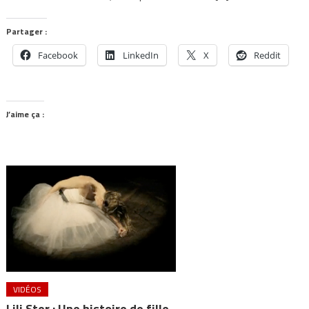
Partager :
Facebook
LinkedIn
X
Reddit
J’aime ça :
VIDÉOS
Lili Ster : Une histoire de fille