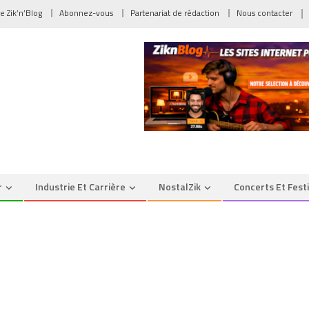
de Zik’n’Blog
Abonnez-vous
Partenariat de rédaction
Nous contacter
r
Industrie Et Carrière
NostalZik
Concerts Et Fest