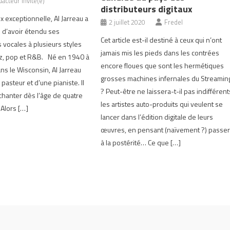
acteur Invité(e)
distributeurs digitaux
oix exceptionnelle, Al Jarreau a
2 juillet 2020
Fredel
té d’avoir étendu ses
Cet article est-il destiné à ceux qui n’ont
vocales à plusieurs styles
jamais mis les pieds dans les contrées
zz, pop et R&B. Né en 1940 à
encore floues que sont les hermétiques
s le Wisconsin, Al Jarreau
grosses machines infernales du Streamin
n pasteur et d’une pianiste. Il
? Peut-être ne laissera-t-il pas indifférent
hanter dès l’âge de quatre
les artistes auto-produits qui veulent se
 Alors […]
lancer dans l’édition digitale de leurs
œuvres, en pensant (naïvement ?) passe
à la postérité… Ce que […]