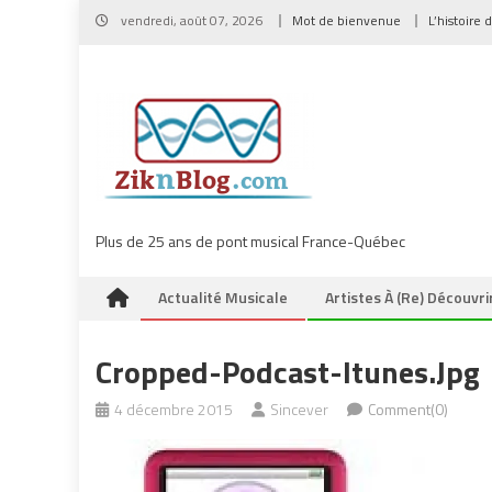
Skip
vendredi, août 07, 2026
Mot de bienvenue
L’histoire 
to
content
Plus de 25 ans de pont musical France-Québec
Actualité Musicale
Artistes À (re) Découvri
Cropped-Podcast-Itunes.jpg
4 décembre 2015
Sincever
Comment(0)