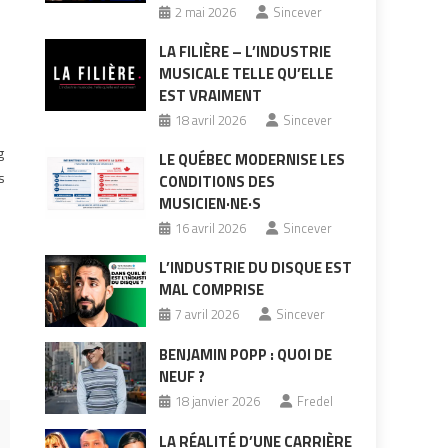
2 mai 2026
Sincever
LA FILIÈRE – L’INDUSTRIE
MUSICALE TELLE QU’ELLE
EST VRAIMENT
18 avril 2026
Sincever
g
LE QUÉBEC MODERNISE LES
s
CONDITIONS DES
MUSICIEN·NE·S
16 avril 2026
Sincever
r
L’INDUSTRIE DU DISQUE EST
MAL COMPRISE
7 avril 2026
Sincever
BENJAMIN POPP : QUOI DE
NEUF ?
18 janvier 2026
Fredel
LA RÉALITÉ D’UNE CARRIÈRE