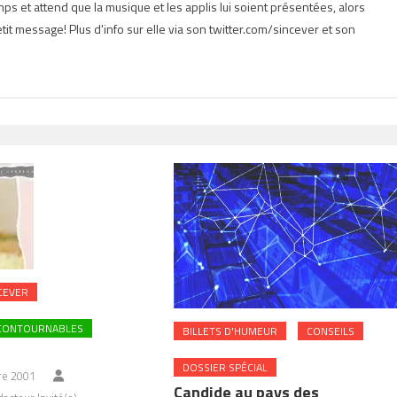
s et attend que la musique et les applis lui soient présentées, alors
tit message! Plus d'info sur elle via son twitter.com/sincever et son
CEVER
NCONTOURNABLES
BILLETS D'HUMEUR
CONSEILS
DOSSIER SPÉCIAL
e 2001
Candide au pays des