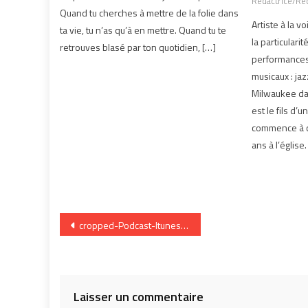
Rédactrice/Réd
Quand tu cherches à mettre de la folie dans
Artiste à la v
ta vie, tu n’as qu’à en mettre. Quand tu te
la particulari
retrouves blasé par ton quotidien, […]
performances 
musicaux : ja
Milwaukee dan
est le fils d’u
commence à c
ans à l’église.
Navigation
cropped-Podcast-Itunes.jpg
de
l’article
Laisser un commentaire