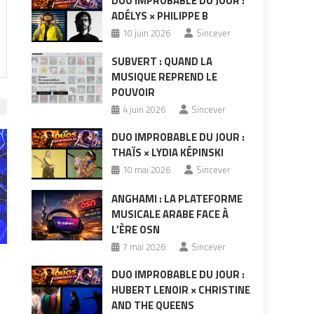
DUO IMPROBABLE DU JOUR :
ADÉLYS × PHILIPPE B
10 juin 2026
Sincever
SUBVERT : QUAND LA
MUSIQUE REPREND LE
POUVOIR
4 juin 2026
Sincever
DUO IMPROBABLE DU JOUR :
THAÏS × LYDIA KÉPINSKI
10 mai 2026
Sincever
ANGHAMI : LA PLATEFORME
MUSICALE ARABE FACE À
L’ÈRE OSN
7 mai 2026
Sincever
DUO IMPROBABLE DU JOUR :
HUBERT LENOIR × CHRISTINE
AND THE QUEENS