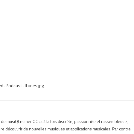
d-Podcast-Itunes.jpg
t de musiQCnumeriQC.ca à la fois discrète, passionnée et rassembleuse,
e découvrir de nouvelles musiques et applications musicales. Par contre