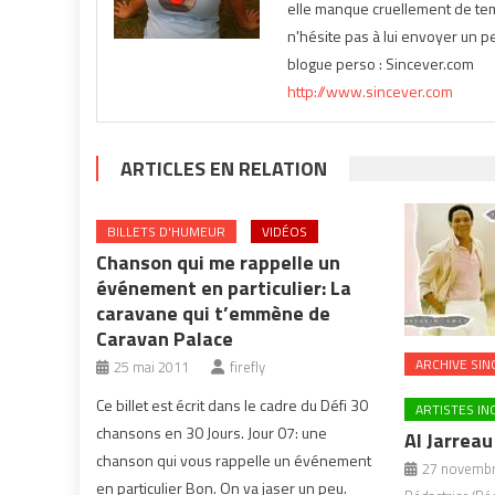
elle manque cruellement de temp
n'hésite pas à lui envoyer un pe
blogue perso : Sincever.com
http://www.sincever.com
ARTICLES EN RELATION
BILLETS D'HUMEUR
VIDÉOS
Chanson qui me rappelle un
événement en particulier: La
caravane qui t’emmène de
Caravan Palace
ARCHIVE SIN
25 mai 2011
firefly
Ce billet est écrit dans le cadre du Défi 30
ARTISTES I
chansons en 30 Jours. Jour 07: une
Al Jarreau
chanson qui vous rappelle un événement
27 novembr
en particulier Bon. On va jaser un peu.