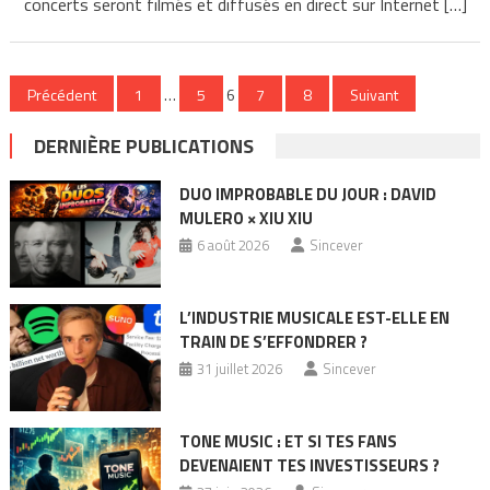
concerts seront filmés et diffusés en direct sur Internet […]
Pagination
Précédent
1
…
5
6
7
8
Suivant
des
DERNIÈRE PUBLICATIONS
publications
DUO IMPROBABLE DU JOUR : DAVID
MULERO × XIU XIU
6 août 2026
Sincever
L’INDUSTRIE MUSICALE EST-ELLE EN
TRAIN DE S’EFFONDRER ?
31 juillet 2026
Sincever
TONE MUSIC : ET SI TES FANS
DEVENAIENT TES INVESTISSEURS ?