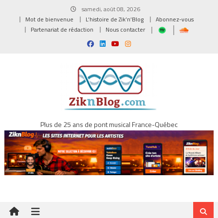
Skip
samedi, août 08, 2026
to
Mot de bienvenue
L’histoire de Zik’n’Blog
Abonnez-vous
content
Partenariat de rédaction
Nous contacter
Plus de 25 ans de pont musical France-Québec