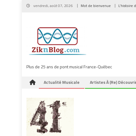
Skip
vendredi, août 07, 2026
Mot de bienvenue
L’histoire 
to
content
Plus de 25 ans de pont musical France-Québec
Actualité Musicale
Artistes À (re) Découvri