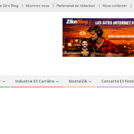
de Zik’n’Blog
Abonnez-vous
Partenariat de rédaction
Nous contacter
r
Industrie Et Carrière
NostalZik
Concerts Et Fest