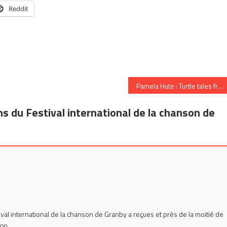
Reddit
Pamela Hute : Turtle tales from overseas
ns du Festival international de la chanson de
tival international de la chanson de Granby a reçues et près de la moitié de
09.