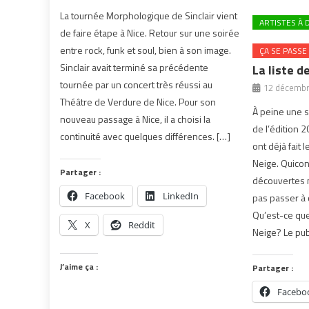
La tournée Morphologique de Sinclair vient
ARTISTES À 
de faire étape à Nice. Retour sur une soirée
entre rock, funk et soul, bien à son image.
ÇA SE PASSE
Sinclair avait terminé sa précédente
La liste d
tournée par un concert très réussi au
12 décembr
Théâtre de Verdure de Nice. Pour son
À peine une 
nouveau passage à Nice, il a choisi la
de l’édition 
continuité avec quelques différences. […]
ont déjà fait 
Neige. Quicon
Partager :
découvertes 
Facebook
LinkedIn
pas passer à 
Qu’est-ce que
X
Reddit
Neige? Le publ
J’aime ça :
Partager :
Facebo