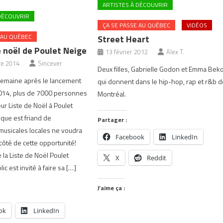
ARTISTES À DÉCOUVRIR
DÉCOUVRIR
ÇA SE PASSE AU QUÉBEC
VIDÉOS
 AU QUÉBEC
Street Heart
e noël de Poulet Neige
13 février 2012
Alex T.
e 2014
Sincever
Deux filles, Gabrielle Godon et Emma Beko
semaine après le lancement
qui donnent dans le hip-hop, rap et r&b 
2014, plus de 7000 personnes
Montréal.
leur Liste de Noël à Poulet
que est friand de
Partager :
musicales locales ne voudra
Facebook
LinkedIn
côté de cette opportunité!
 la Liste de Noël Poulet
X
Reddit
ic est invité à faire sa […]
J’aime ça :
ok
LinkedIn