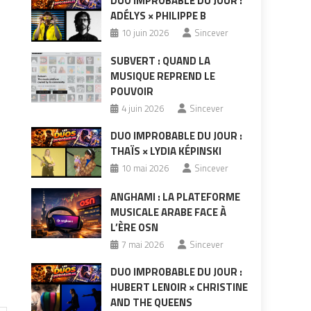
DUO IMPROBABLE DU JOUR :
ADÉLYS × PHILIPPE B
10 juin 2026
Sincever
SUBVERT : QUAND LA
MUSIQUE REPREND LE
POUVOIR
4 juin 2026
Sincever
DUO IMPROBABLE DU JOUR :
THAÏS × LYDIA KÉPINSKI
10 mai 2026
Sincever
ANGHAMI : LA PLATEFORME
MUSICALE ARABE FACE À
L’ÈRE OSN
7 mai 2026
Sincever
DUO IMPROBABLE DU JOUR :
HUBERT LENOIR × CHRISTINE
AND THE QUEENS