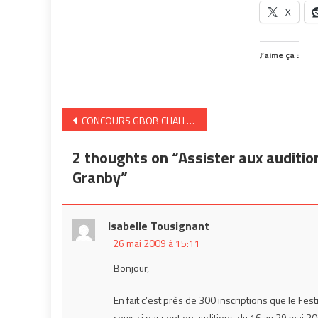
X
J’aime ça :
Navigation
CONCOURS GBOB CHALLENGE 2009 – Limite d’Inscriptions 15 mai
de
2 thoughts on “
Assister aux auditio
l’article
Granby
”
Isabelle Tousignant
26 mai 2009 à 15:11
Bonjour,
En fait c’est près de 300 inscriptions que le Fes
ceux-ci passent en auditions du 16 au 29 mai 20