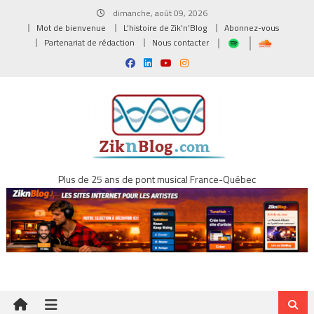
Skip
dimanche, août 09, 2026
to
Mot de bienvenue
L’histoire de Zik’n’Blog
Abonnez-vous
content
Partenariat de rédaction
Nous contacter
Plus de 25 ans de pont musical France-Québec