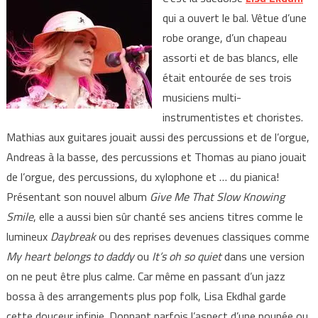
qui a ouvert le bal. Vêtue d’une
robe orange, d’un chapeau
assorti et de bas blancs, elle
était entourée de ses trois
musiciens multi-
instrumentistes et choristes.
Mathias aux guitares jouait aussi des percussions et de l’orgue,
Andreas à la basse, des percussions et Thomas au piano jouait
de l’orgue, des percussions, du xylophone et … du pianica!
Présentant son nouvel album
Give Me That Slow Knowing
Smile
, elle a aussi bien sûr chanté ses anciens titres comme le
lumineux
Daybreak
ou des reprises devenues classiques comme
My heart belongs to daddy
ou
It’s oh so quiet
dans une version
on ne peut être plus calme. Car même en passant d’un jazz
bossa à des arrangements plus pop folk, Lisa Ekdhal garde
cette douceur infinie. Donnant parfois l’aspect d’une poupée ou