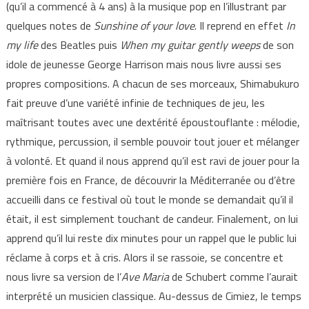
(qu’il a commencé à 4 ans) à la musique pop en l’illustrant par
quelques notes de
Sunshine of your love
. Il reprend en effet
In
my life
des Beatles puis
When my guitar gently weeps
de son
idole de jeunesse George Harrison mais nous livre aussi ses
propres compositions. A chacun de ses morceaux, Shimabukuro
fait preuve d’une variété infinie de techniques de jeu, les
maîtrisant toutes avec une dextérité époustouflante : mélodie,
rythmique, percussion, il semble pouvoir tout jouer et mélanger
à volonté. Et quand il nous apprend qu’il est ravi de jouer pour la
première fois en France, de découvrir la Méditerranée ou d’être
accueilli dans ce festival où tout le monde se demandait qu’il il
était, il est simplement touchant de candeur. Finalement, on lui
apprend qu’il lui reste dix minutes pour un rappel que le public lui
réclame à corps et à cris. Alors il se rassoie, se concentre et
nous livre sa version de l’
Ave Maria
de Schubert comme l’aurait
interprété un musicien classique. Au-dessus de Cimiez, le temps