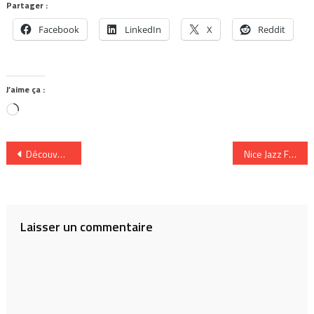
Partager :
Facebook
LinkedIn
X
Reddit
J’aime ça :
Chargement…
Navigation
Découverte : Féfé chante sa rue …
Nice Jazz Festival 2009 : Doré et éclectique
de
l’article
Laisser un commentaire