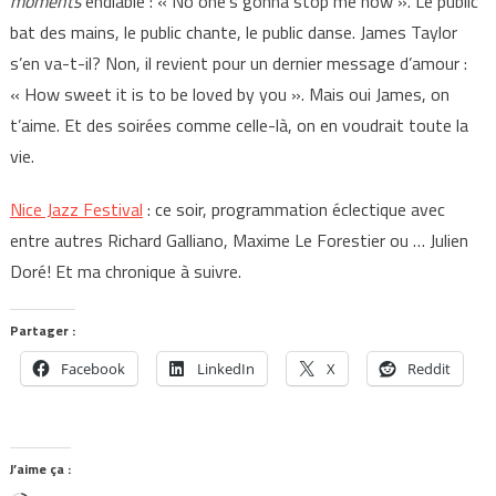
moments
endiablé : « No one’s gonna stop me now ». Le public
bat des mains, le public chante, le public danse. James Taylor
s’en va-t-il? Non, il revient pour un dernier message d’amour :
« How sweet it is to be loved by you ». Mais oui James, on
t’aime. Et des soirées comme celle-là, on en voudrait toute la
vie.
Nice Jazz Festival
: ce soir, programmation éclectique avec
entre autres Richard Galliano, Maxime Le Forestier ou … Julien
Doré! Et ma chronique à suivre.
Partager :
Facebook
LinkedIn
X
Reddit
J’aime ça :