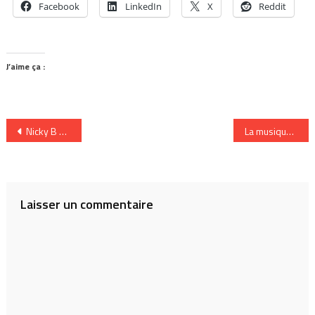
Facebook
LinkedIn
X
Reddit
J’aime ça :
Navigation
Nicky B et Jay L débarquent
La musique 2.0 au podcamp montréal 19 et 20 septembre 2009
de
l’article
Laisser un commentaire