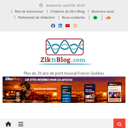
Skip
dimanche, août 09, 2026
to
Mot de bienvenue
L’histoire de Zik’n’Blog
Abonnez-vous
content
Partenariat de rédaction
Nous contacter
Plus de 25 ans de pont musical France-Québec