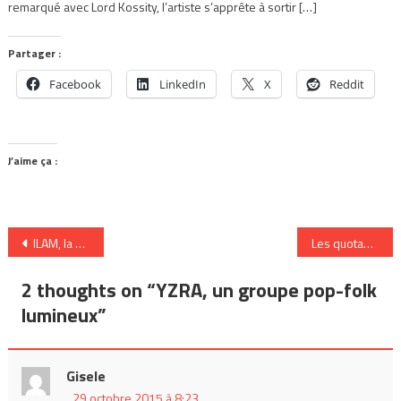
remarqué avec Lord Kossity, l’artiste s’apprête à sortir […]
Partager :
Facebook
LinkedIn
X
Reddit
J’aime ça :
Navigation
ILAM, la « voix afropop » à surveiller
Les quotas francophones sur les ondes
de
2 thoughts on “
YZRA, un groupe pop-folk
l’article
lumineux
”
Gisele
29 octobre 2015 à 8:23