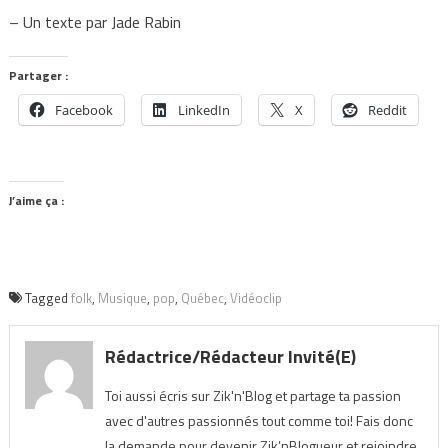
– Un texte par Jade Rabin
Partager :
Facebook
LinkedIn
X
Reddit
J’aime ça :
Tagged
folk
,
Musique
,
pop
,
Québec
,
Vidéoclip
Rédactrice/Rédacteur Invité(e)
Toi aussi écris sur Zik'n'Blog et partage ta passion
avec d'autres passionnés tout comme toi! Fais donc
la demande pour devenir Zik’nBlogueur et rejoindre