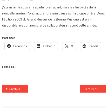
J’aurais aimé vous en reparler bien avant, mais les festivités de la
nouvelle année m’ont fait prendre une pause sur la blogosphère. Donc,
l’édition 2009 du Grand Recueil de la Bonne Musique est enfin
disponible avec un nombre de collaborateurs record cette année.
Partager :
Facebook
LinkedIn
X
Reddit
J’aime ça :
Navigation
Gardy au restaurant antillais de Montréal Kalalu
La musique à l’entrée ou sortie du métro
de
l’article