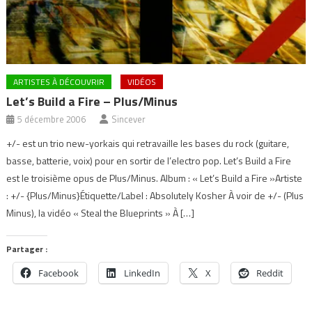
ARTISTES À DÉCOUVRIR
VIDÉOS
Let’s Build a Fire – Plus/Minus
5 décembre 2006
Sincever
+/- est un trio new-yorkais qui retravaille les bases du rock (guitare,
basse, batterie, voix) pour en sortir de l’electro pop. Let’s Build a Fire
est le troisième opus de Plus/Minus. Album : « Let’s Build a Fire »Artiste
: +/- {Plus/Minus}Étiquette/Label : Absolutely Kosher À voir de +/- (Plus
Minus), la vidéo « Steal the Blueprints » À […]
Partager :
Facebook
LinkedIn
X
Reddit