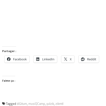
Partager :
Facebook
LinkedIn
X
Reddit
J’aime ça :
Tagged
diGitum
,
musiQCamp
,
yulzik
,
zikmtl