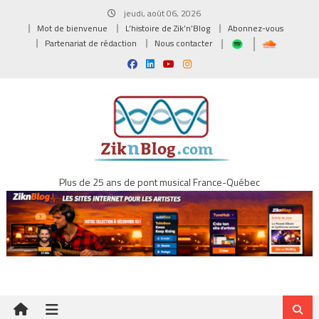
Skip
jeudi, août 06, 2026
to
Mot de bienvenue
L’histoire de Zik’n’Blog
Abonnez-vous
content
Partenariat de rédaction
Nous contacter
Plus de 25 ans de pont musical France-Québec