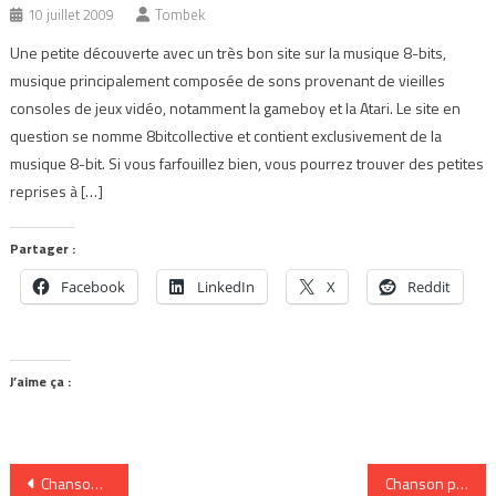
10 juillet 2009
Tombek
Une petite découverte avec un très bon site sur la musique 8-bits,
musique principalement composée de sons provenant de vieilles
consoles de jeux vidéo, notamment la gameboy et la Atari. Le site en
question se nomme 8bitcollective et contient exclusivement de la
musique 8-bit. Si vous farfouillez bien, vous pourrez trouver des petites
reprises à […]
Partager :
Facebook
LinkedIn
X
Reddit
J’aime ça :
Navigation
Chanson qui m’endort: Pawa up first
Chanson préférée de l’an dernier: Notre coeur d’Alex Nevsky