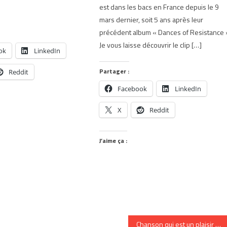
est dans les bacs en France depuis le 9
mars dernier, soit 5 ans après leur
précédent album « Dances of Resistance 
Je vous laisse découvrir le clip […]
ok
LinkedIn
Partager :
Reddit
Facebook
LinkedIn
X
Reddit
J’aime ça :
Chanson qui est un plaisir coupable: Duck Sauce de Barbra Streisand