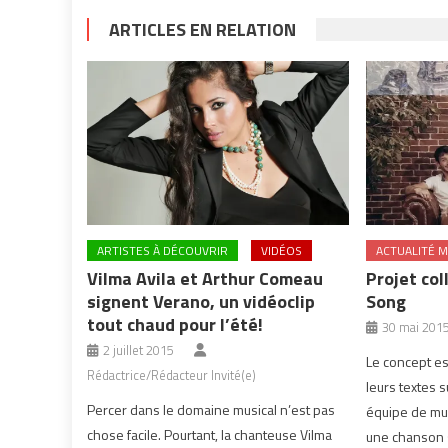
ARTICLES EN RELATION
ARTISTES À DÉCOUVRIR
VIDÉOS
ACTUALITÉ M
Vilma Avila et Arthur Comeau
Projet col
signent Verano, un vidéoclip
Song
tout chaud pour l’été!
30 mai 201
2 juillet 2015
Le concept es
Rédactrice/Rédacteur Invité(e)
leurs textes 
Percer dans le domaine musical n’est pas
équipe de mu
chose facile. Pourtant, la chanteuse Vilma
une chanson su