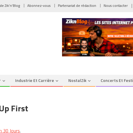
 de Zik’n’Blog
Abonnez-vous
Partenariat de rédaction
Nous contacter
r
Industrie Et Carrière
NostalZik
Concerts Et Fest
Up First
n 30 Jours
.