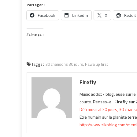
Partager :
Facebook
LinkedIn
X
Reddit
J’aime ça :
Tagged
30 chansons 30 jours
,
Pawa up first
Firefly
Music addict / blogueuse sur le 
courte. Penses-y.
Firefly sur 
Défi musical 30 jours, 30 chan
Être humain sur la planète terre.
http://www.ziknblog.com/memb