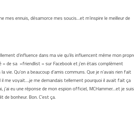
me mes ennuis, désamorce mes soucis…et m’inspire le meilleur de
lement d’influence dans ma vie qu’ils influencent même mon propr
» de sa »friendlist » sur Facebook et j’en étais complèment
la vie. Qu’on a beaucoup d’amis communs. Que je n’avais rien fait
 il me voyait….je me demandais tellement pourquoi il avait fait ça
d’hui, j’ai eu une réponse de mon espion officiel, MCHammer…et je suis
it de bonheur. Bon. C’est ça.