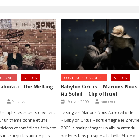
USICALE
VIDÉOS
CONTENU SPONSORISÉ
VIDÉOS
laboratif The Melting
Babylon Circus – Marions Nous
Au Soleil – Clip officiel
5
Sincever
19 mars 2009
Sincever
t simple, les auteurs envoient
Le single « Marions Nous Au Soleil » de
sur un thème donné et une
« Babylon Circus » sorti en ligne le 2 févri
siciens et comédiens écrivent
2009 laissait présager un album attendu
r celui qui les aura le plus
par leurs fans puisque « La belle étoile »