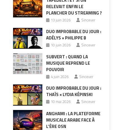
TAPEDECK : ET SI ON
RELEVAIT ENFIN LE
PLANCHER DU STREAMING ?
13 juin 2026
Sincever
DUO IMPROBABLE DU JOUR :
ADÉLYS × PHILIPPE B
10 juin 2026
Sincever
SUBVERT : QUAND LA
MUSIQUE REPREND LE
POUVOIR
4 juin 2026
Sincever
DUO IMPROBABLE DU JOUR :
THAÏS × LYDIA KÉPINSKI
10 mai 2026
Sincever
ANGHAMI : LA PLATEFORME
MUSICALE ARABE FACE À
L’ÈRE OSN