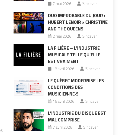
7 mai 2026
Sincever
DUO IMPROBABLE DU JOUR :
HUBERT LENOIR × CHRISTINE
AND THE QUEENS
2 mai 2026
Sincever
LA FILIÈRE – L’INDUSTRIE
MUSICALE TELLE QU’ELLE
EST VRAIMENT
18 avril 2026
Sincever
LE QUÉBEC MODERNISE LES
CONDITIONS DES
MUSICIEN·NE·S
16 avril 2026
Sincever
L’INDUSTRIE DU DISQUE EST
MAL COMPRISE
7 avril 2026
Sincever
ns