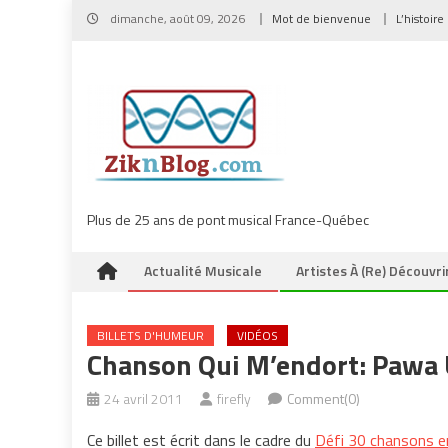
Skip
dimanche, août 09, 2026
Mot de bienvenue
L’histoire
to
content
Plus de 25 ans de pont musical France-Québec
Actualité Musicale
Artistes À (re) Découvri
BILLETS D'HUMEUR
VIDÉOS
Chanson Qui M’endort: Pawa 
24 avril 2011
firefly
Comment(0)
Ce billet est écrit dans le cadre du
Défi 30 chansons e