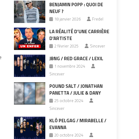
BENJAMIN POPP : QUOI DE
NEUF ?
18 janvier 2026
Fredel
LA RÉALITÉ D’UNE CARRIÈRE
D’ARTISTE
2 février 2025
Sincever
e
JBNG / RED GRACE / LEXIL
1 novembre 2024
Sincever
POUND SALT / JONATHAN
PANETTA / JULIE & DANY
25 octobre 2024
Sincever
KLÔ PELGAG / MIRABELLE /
EVANNA
20 octobre 2024