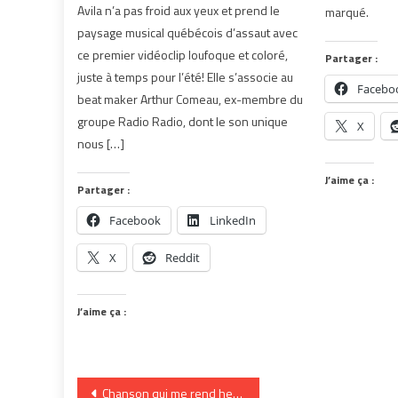
Avila n’a pas froid aux yeux et prend le
marqué.
paysage musical québécois d’assaut avec
ce premier vidéoclip loufoque et coloré,
Partager :
juste à temps pour l’été! Elle s’associe au
Facebo
beat maker Arthur Comeau, ex-membre du
groupe Radio Radio, dont le son unique
X
nous […]
J’aime ça :
Partager :
Facebook
LinkedIn
X
Reddit
J’aime ça :
Navigation
Chanson qui me rend heureuse: East Road de Papagroove