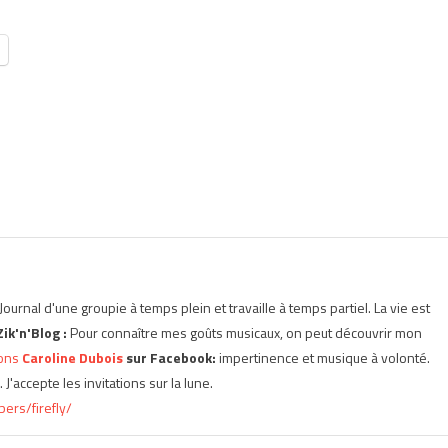
Journal d'une groupie à temps plein et travaille à temps partiel. La vie est
Zik'n'Blog :
Pour connaître mes goûts musicaux, on peut découvrir mon
sons
Caroline Dubois
sur Facebook:
impertinence et musique à volonté.
 J'accepte les invitations sur la lune.
ers/firefly/