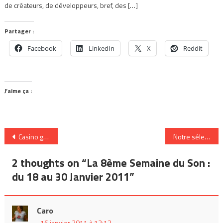
de créateurs, de développeurs, bref, des […]
Partager :
Facebook
LinkedIn
X
Reddit
J’aime ça :
Navigation
Casino gagnant de la 5e édition du concours Diapason
Notre sélection de musique sortie en 2010
de
2 thoughts on “
La 8ème Semaine du Son :
l’article
du 18 au 30 Janvier 2011
”
Caro
16 janvier 2011 à 13:13