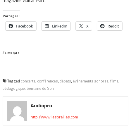
magazine Guitar Part.
Partager :
Facebook
LinkedIn
X
Reddit
J’aime ça :
Tagged
concerts
,
conférences
,
débats
,
évènements sonores
,
films
,
pédagogique
,
Semaine du Son
Audiopro
http://www.lesoreilles.com