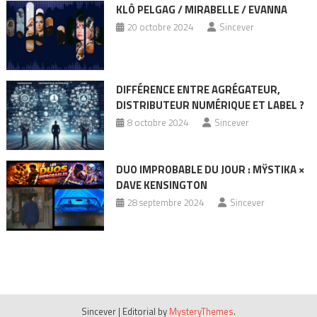
KLÔ PELGAG / MIRABELLE / EVANNA
20 octobre 2024
Sincever
DIFFÉRENCE ENTRE AGRÉGATEUR,
DISTRIBUTEUR NUMÉRIQUE ET LABEL ?
8 octobre 2024
Sincever
DUO IMPROBABLE DU JOUR : MŸSTIKA ×
DAVE KENSINGTON
28 septembre 2024
Sincever
Sincever
|
Editorial by
MysteryThemes
.