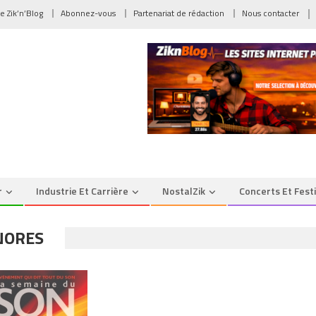
de Zik’n’Blog
Abonnez-vous
Partenariat de rédaction
Nous contacter
r
Industrie Et Carrière
NostalZik
Concerts Et Fest
NORES