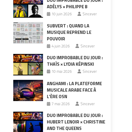
DUO IMPROBABLE DU JOUR :
ADÉLYS × PHILIPPE B
10 juin 2026
Sincever
SUBVERT : QUAND LA
MUSIQUE REPREND LE
POUVOIR
4 juin 2026
Sincever
DUO IMPROBABLE DU JOUR :
THAÏS × LYDIA KÉPINSKI
10 mai 2026
Sincever
ANGHAMI : LA PLATEFORME
MUSICALE ARABE FACE À
L’ÈRE OSN
7 mai 2026
Sincever
DUO IMPROBABLE DU JOUR :
HUBERT LENOIR × CHRISTINE
AND THE QUEENS