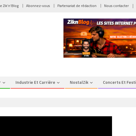
de Zik’n’Blog
Abonnez-vous
Partenariat de rédaction
Nous contacter
r
Industrie Et Carrière
NostalZik
Concerts Et Fest