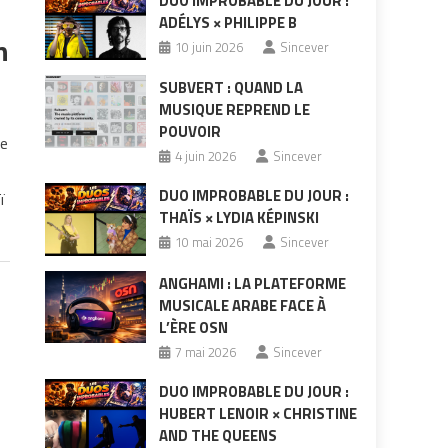
DUO IMPROBABLE DU JOUR :
ADÉLYS × PHILIPPE B
n
10 juin 2026
Sincever
SUBVERT : QUAND LA
MUSIQUE REPREND LE
POUVOIR
ie
4 juin 2026
Sincever
DUO IMPROBABLE DU JOUR :
ï
THAÏS × LYDIA KÉPINSKI
10 mai 2026
Sincever
ANGHAMI : LA PLATEFORME
MUSICALE ARABE FACE À
L’ÈRE OSN
7 mai 2026
Sincever
DUO IMPROBABLE DU JOUR :
HUBERT LENOIR × CHRISTINE
AND THE QUEENS