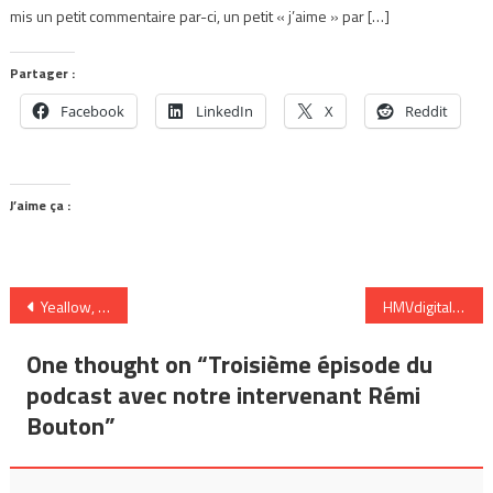
mis un petit commentaire par-ci, un petit « j’aime » par […]
Partager :
Facebook
LinkedIn
X
Reddit
J’aime ça :
Navigation
Yeallow, nouvel ablum : « 2891 Seconds »
HMVdigital nouvel acteur de vente de mp3 au Canada
de
One thought on “
Troisième épisode du
l’article
podcast avec notre intervenant Rémi
Bouton
”