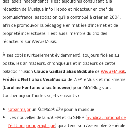
des labels indépendants. Il est aujourd’hui consultant à la
rédaction de Musique Info Hebdo et rédacteur en chef de
promusicfrance, association qu’il a contribué à créer en 2004,
afin de promouvoir la pédagogie en matière d’Internet et de
propriété intellectuelle. Il est aussi membre du trio des
rédacteurs sur WeAreMusik.
À ses côtés (virtuellement évidemment), toujours fidèles au
poste, les animateurs, chroniqueurs et initiateurs de cette
baladodiffusion
Claude Gaillard alias Bidibule
de
WeAreMusik
,
Frédéric Neff alias VivaMusica
de WeAreMusik et moi-même
(
Caroline Fontaine alias Sincever
) pour Zik’n’Blog vont
toucher aujourd’hui les sujets suivants :
Urbanmajor
un
facebook like
pour la musique
Des nouvelles de la SACEM et du SNEP (
Syndicat national de
l’édition phonographique
) qui a tenu son Assemblée Générale