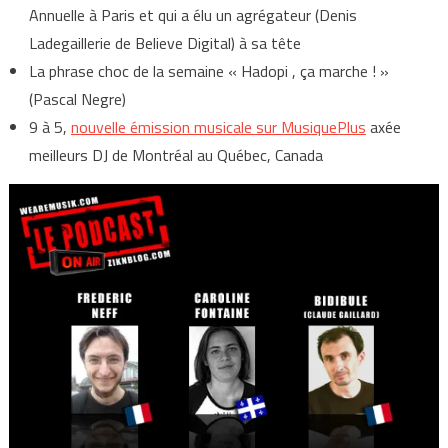
Annuelle à Paris et qui a élu un agrégateur (Denis
Ladegaillerie de Believe Digital) à sa tête
La phrase choc de la semaine « Hadopi , ça marche ! »
(Pascal Negre)
9 à 5,
nouvelle émission musicale sur MusiquePlus
axée
meilleurs DJ de Montréal au Québec, Canada