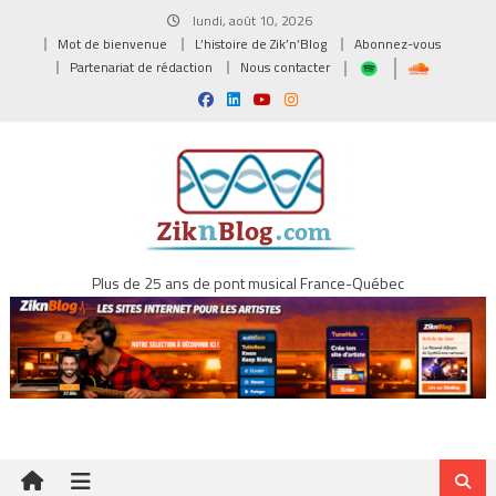
Skip
lundi, août 10, 2026
to
Mot de bienvenue
L’histoire de Zik’n’Blog
Abonnez-vous
content
Partenariat de rédaction
Nous contacter
Plus de 25 ans de pont musical France-Québec