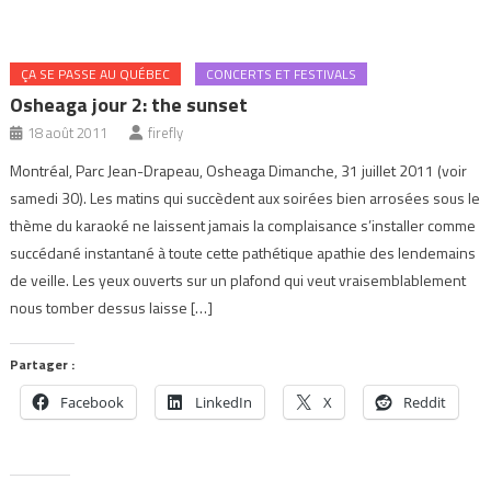
ÇA SE PASSE AU QUÉBEC
CONCERTS ET FESTIVALS
Osheaga jour 2: the sunset
18 août 2011
firefly
Montréal, Parc Jean-Drapeau, Osheaga Dimanche, 31 juillet 2011 (voir
samedi 30). Les matins qui succèdent aux soirées bien arrosées sous le
thème du karaoké ne laissent jamais la complaisance s’installer comme
succédané instantané à toute cette pathétique apathie des lendemains
de veille. Les yeux ouverts sur un plafond qui veut vraisemblablement
nous tomber dessus laisse […]
Partager :
Facebook
LinkedIn
X
Reddit