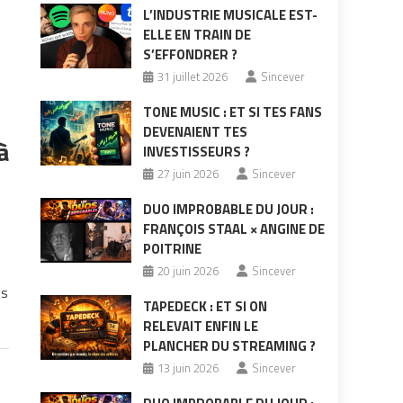
L’INDUSTRIE MUSICALE EST-
ELLE EN TRAIN DE
S’EFFONDRER ?
31 juillet 2026
Sincever
TONE MUSIC : ET SI TES FANS
DEVENAIENT TES
à
INVESTISSEURS ?
27 juin 2026
Sincever
DUO IMPROBABLE DU JOUR :
FRANÇOIS STAAL × ANGINE DE
POITRINE
20 juin 2026
Sincever
ns
TAPEDECK : ET SI ON
RELEVAIT ENFIN LE
PLANCHER DU STREAMING ?
13 juin 2026
Sincever