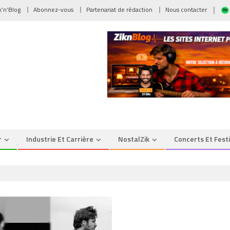
ik’n’Blog
Abonnez-vous
Partenariat de rédaction
Nous contacter
r
Industrie Et Carrière
NostalZik
Concerts Et Fest