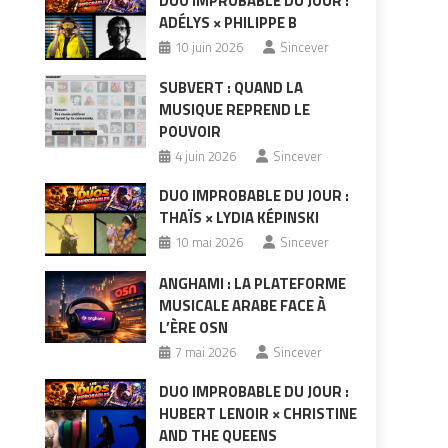
DUO IMPROBABLE DU JOUR :
ADÉLYS × PHILIPPE B
10 juin 2026
Sincever
SUBVERT : QUAND LA
MUSIQUE REPREND LE
POUVOIR
4 juin 2026
Sincever
DUO IMPROBABLE DU JOUR :
THAÏS × LYDIA KÉPINSKI
10 mai 2026
Sincever
ANGHAMI : LA PLATEFORME
MUSICALE ARABE FACE À
L’ÈRE OSN
7 mai 2026
Sincever
DUO IMPROBABLE DU JOUR :
HUBERT LENOIR × CHRISTINE
AND THE QUEENS