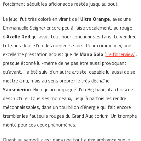
forcément séduit les aficionados restés jusqu’au bout.
Le jeudi fut très coloré en virant de l’
Ultra Orange
, avec une
Emmanuelle Seigner encore peu à l’aise vocalement, au rouge
d’
Axelle Red
qui avait tout pour conquérir ses fans. Le vendredi
fut sans doute l’un des meilleurs soirs. Pour commencer, une
excellente prestation acoustique de
Mano Solo
(
lire l’interview
),
presque étonné lui-même de ne pas être aussi provoquant
qu’avant. Il a été suivi d’un autre artiste, capable lui aussi de se
mettre à nu, mais au sens propre : le très déchaîné
Sanseverino
. Bien qu’accompagné d’un Big band, il a choisi de
déstructurer tous ses morceaux, jusqu’à parfois les rendre
méconnaissables, dans un tourbillon d’énergie qui fait encore
trembler les fauteuils rouges du Grand Auditorium. Un triomphe
mérité pour ces deux phénomènes.
Quant au samedi, c’est dans une tout autre ambiance que le