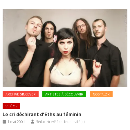
ARCHIVE SINCEVER
ARTISTES À DÉCOUVRIR
NOSTALZIK
VIDÉOS
Le cri déchirant d’Eths au féminin
1 mai 2001
Rédactrice/Rédacteur Invité(e)