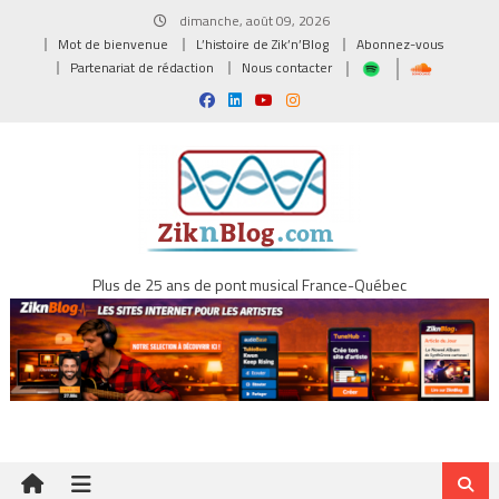
Skip
dimanche, août 09, 2026
to
Mot de bienvenue
L’histoire de Zik’n’Blog
Abonnez-vous
content
Partenariat de rédaction
Nous contacter
Plus de 25 ans de pont musical France-Québec