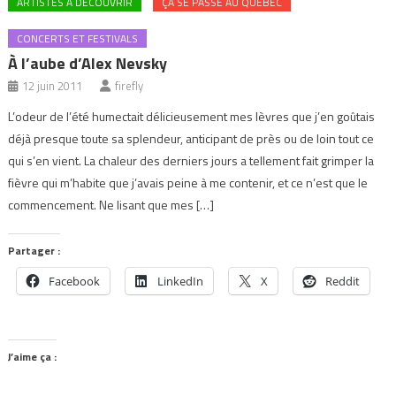
ARTISTES À DÉCOUVRIR
ÇA SE PASSE AU QUÉBEC
CONCERTS ET FESTIVALS
À l’aube d’Alex Nevsky
12 juin 2011
firefly
L’odeur de l’été humectait délicieusement mes lèvres que j’en goûtais
déjà presque toute sa splendeur, anticipant de près ou de loin tout ce
qui s’en vient. La chaleur des derniers jours a tellement fait grimper la
fièvre qui m’habite que j’avais peine à me contenir, et ce n’est que le
commencement. Ne lisant que mes […]
Partager :
Facebook
LinkedIn
X
Reddit
J’aime ça :