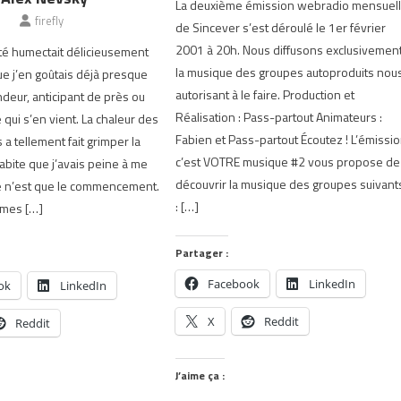
La deuxième émission webradio mensuel
1
firefly
de Sincever s’est déroulé le 1er février
2001 à 20h. Nous diffusons exclusivemen
été humectait délicieusement
la musique des groupes autoproduits nou
e j’en goûtais déjà presque
autorisant à le faire. Production et
ndeur, anticipant de près ou
Réalisation : Pass-partout Animateurs :
e qui s’en vient. La chaleur des
Fabien et Pass-partout Écoutez ! L’émissi
 a tellement fait grimper la
c’est VOTRE musique #2 vous propose de
habite que j’avais peine à me
découvrir la musique des groupes suivant
ce n’est que le commencement.
: […]
 mes […]
Partager :
Facebook
LinkedIn
ok
LinkedIn
X
Reddit
Reddit
J’aime ça :