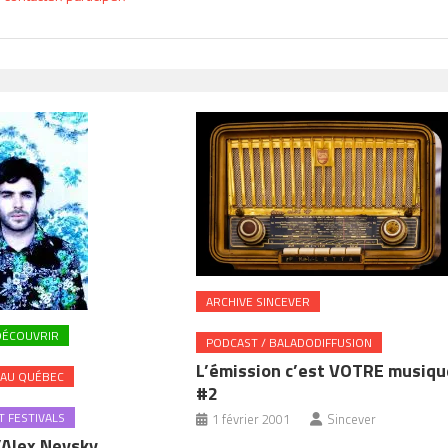
ARCHIVE SINCEVER
DÉCOUVRIR
PODCAST / BALADODIFFUSION
L’émission c’est VOTRE musiqu
 AU QUÉBEC
#2
 FESTIVALS
1 février 2001
Sincever
’Alex Nevsky