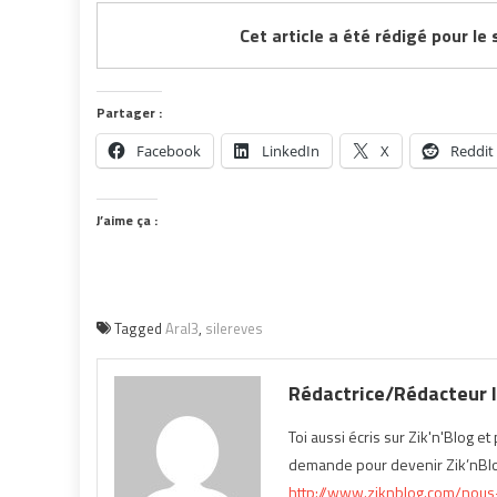
Cet article a été rédigé pour le 
Partager :
Facebook
LinkedIn
X
Reddit
J’aime ça :
Tagged
Aral3
,
silereves
Rédactrice/Rédacteur I
Toi aussi écris sur Zik'n'Blog e
demande pour devenir Zik’nBlog
http://www.ziknblog.com/nous-