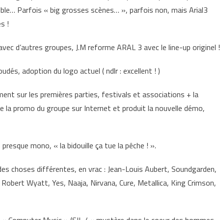
ible… Parfois « big grosses scènes… », parfois non, mais Arial3
s !
avec d’autres groupes, J.M reforme ARAL 3 avec le line-up originel !
és, adoption du logo actuel ( ndlr : excellent ! )
ent sur les premières parties, festivals et associations + la
 de la promo du groupe sur Internet et produit la nouvelle démo,
 presque mono, « la bidouille ça tue la pêche ! ».
es choses différentes, en vrac : Jean-Louis Aubert, Soundgarden,
Robert Wyatt, Yes, Naaja, Nirvana, Cure, Metallica, King Crimson,