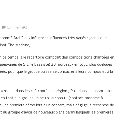
Comments(6)
nommé Aral 3 aux influences influences très variés : Jean-Louis
ainst The Machine, …
n ce temps là le répertoire comptait des compositions chantées e
lques-unes de SIL, le bassiste) 20 morceaux en tout, plus quelques
nées, pour que le groupe puisse se consacrer à leurs compos et à la
 « rode » dans les caf-conc’ de la région ; Puis dans les association
in en tant que groupe un peu plus connu… (confort-moderne à
re une première démo lors d’un concert, mais néglige la recherche de
t au groupe d’avoir de nouveaux plans parmi lesquels les premières