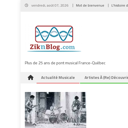
Skip
vendredi, août 07, 2026
Mot de bienvenue
L’histoire 
to
content
Plus de 25 ans de pont musical France-Québec
Actualité Musicale
Artistes À (re) Découvri