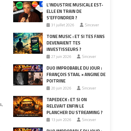
L’INDUSTRIE MUSICALE EST-
ELLE EN TRAIN DE
S’EFFONDRER ?
31 juillet 2026
Sincever
TONE MUSIC : ET SI TES FANS
DEVENAIENT TES
INVESTISSEURS ?
27 juin 2026
Sincever
n
DUO IMPROBABLE DU JOUR :
FRANÇOIS STAAL × ANGINE DE
POITRINE
20 juin 2026
Sincever
TAPEDECK : ET SI ON
s,
RELEVAIT ENFIN LE
PLANCHER DU STREAMING ?
13 juin 2026
Sincever