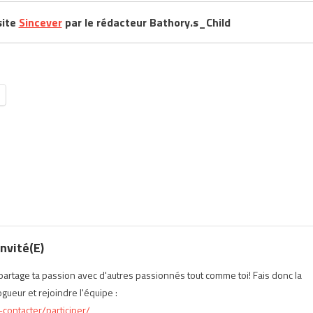
site
Sincever
par le rédacteur Bathory.s_Child
nvité(e)
t partage ta passion avec d'autres passionnés tout comme toi! Fais donc la
ueur et rejoindre l'équipe :
contacter/participer/