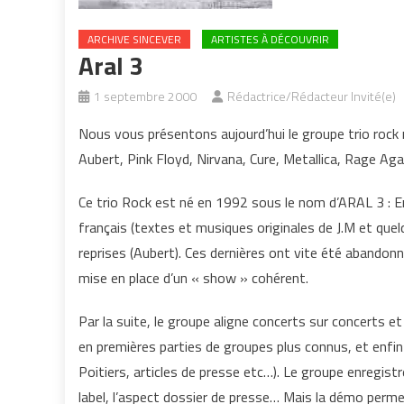
ARCHIVE SINCEVER
ARTISTES À DÉCOUVRIR
Aral 3
1 septembre 2000
Rédactrice/Rédacteur Invité(e)
Nous vous présentons aujourd’hui le groupe trio rock 
Aubert, Pink Floyd, Nirvana, Cure, Metallica, Rage Ag
Ce trio Rock est né en 1992 sous le nom d’ARAL 3 : E
français (textes et musiques originales de J.M et que
reprises (Aubert). Ces dernières ont vite été abandon
mise en place d’un « show » cohérent.
Par la suite, le groupe aligne concerts sur concerts et
en premières parties de groupes plus connus, et enf
Poitiers, articles de presse etc…). Le groupe enregist
label, l’aspect dossier de presse… Mais la démo perme