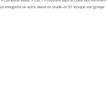
ns « Computer Music » (SIL / « mystère dans le coeur des hommes-
ssi enregistré un autre skeud en studio en 91 lorsque son groupe