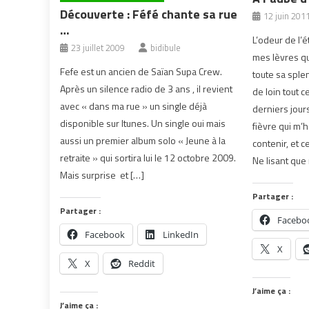
Découverte : Féfé chante sa rue
12 juin 201
…
L’odeur de l’
23 juillet 2009
bidibule
mes lèvres qu
Fefe est un ancien de Saïan Supa Crew.
toute sa sple
Après un silence radio de 3 ans , il revient
de loin tout c
avec « dans ma rue » un single déjà
derniers jours
disponible sur Itunes. Un single oui mais
fièvre qui m’
aussi un premier album solo « Jeune à la
contenir, et 
retraite » qui sortira lui le 12 octobre 2009.
Ne lisant que
Mais surprise et […]
Partager :
Partager :
Facebo
Facebook
LinkedIn
X
X
Reddit
J’aime ça :
J’aime ça :