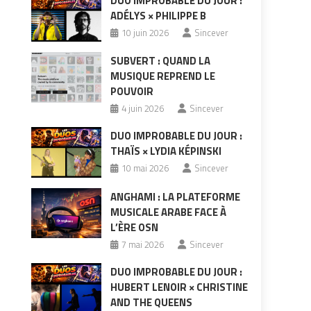
DUO IMPROBABLE DU JOUR :
ADÉLYS × PHILIPPE B
10 juin 2026
Sincever
SUBVERT : QUAND LA
MUSIQUE REPREND LE
POUVOIR
4 juin 2026
Sincever
DUO IMPROBABLE DU JOUR :
THAÏS × LYDIA KÉPINSKI
10 mai 2026
Sincever
ANGHAMI : LA PLATEFORME
MUSICALE ARABE FACE À
L’ÈRE OSN
7 mai 2026
Sincever
DUO IMPROBABLE DU JOUR :
HUBERT LENOIR × CHRISTINE
AND THE QUEENS