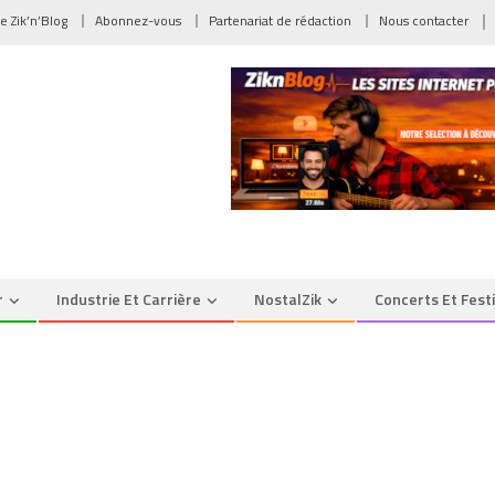
de Zik’n’Blog
Abonnez-vous
Partenariat de rédaction
Nous contacter
r
Industrie Et Carrière
NostalZik
Concerts Et Fest