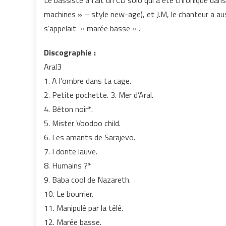
Le bassiste a fait un CD solo qui a été chroniqué da
machines » – style new-age), et J.M, le chanteur a au
s’appelait » marée basse « .
Discographie :
Aral3
1. A l’ombre dans ta cage.
2. Petite pochette. 3. Mer d’Aral.
4. Bêton noir*.
5. Mister Voodoo child.
6. Les amants de Sarajevo.
7. I donte lauve.
8. Humains ?*
9. Baba cool de Nazareth.
10. Le bourrier.
11. Manipulé par la télé.
12. Marée basse.