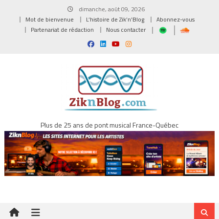
Skip
dimanche, août 09, 2026
to
Mot de bienvenue
L’histoire de Zik’n’Blog
Abonnez-vous
content
Partenariat de rédaction
Nous contacter
Plus de 25 ans de pont musical France-Québec