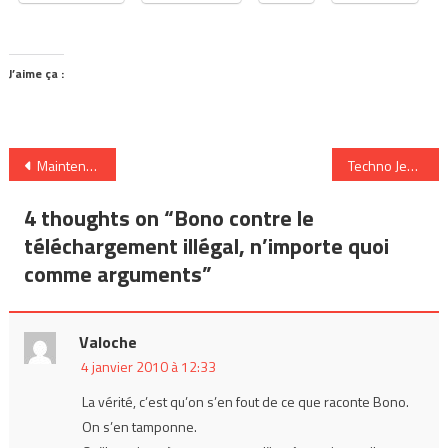
J’aime ça :
Navigation
Maintenant en ligne: GRBM édition 2009
Techno Jeep
de
4 thoughts on “
Bono contre le
l’article
téléchargement illégal, n’importe quoi
comme arguments
”
Valoche
4 janvier 2010 à 12:33
La vérité, c’est qu’on s’en fout de ce que raconte Bono.
On s’en tamponne.