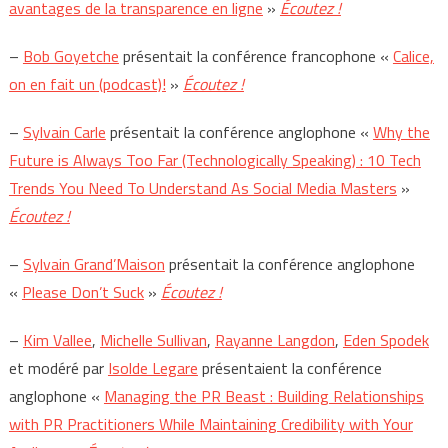
avantages de la transparence en ligne
»
Écoutez !
–
Bob Goyetche
présentait la conférence francophone «
Calice,
on en fait un (podcast)!
»
Écoutez !
–
Sylvain Carle
présentait la conférence anglophone «
Why the
Future is Always Too Far (Technologically Speaking) : 10 Tech
Trends You Need To Understand As Social Media Masters
»
Écoutez !
–
Sylvain Grand’Maison
présentait la conférence anglophone
«
Please Don’t Suck
»
Écoutez !
–
Kim Vallee
,
Michelle Sullivan
,
Rayanne Langdon
,
Eden Spodek
et modéré par
Isolde Legare
présentaient la conférence
anglophone «
Managing the PR Beast : Building Relationships
with PR Practitioners While Maintaining Credibility with Your