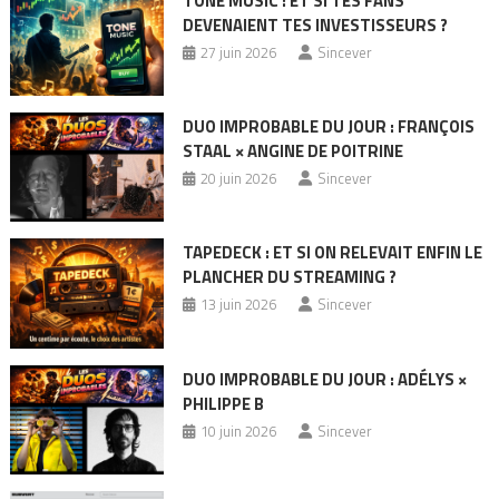
TONE MUSIC : ET SI TES FANS
DEVENAIENT TES INVESTISSEURS ?
27 juin 2026
Sincever
DUO IMPROBABLE DU JOUR : FRANÇOIS
STAAL × ANGINE DE POITRINE
20 juin 2026
Sincever
TAPEDECK : ET SI ON RELEVAIT ENFIN LE
PLANCHER DU STREAMING ?
13 juin 2026
Sincever
DUO IMPROBABLE DU JOUR : ADÉLYS ×
PHILIPPE B
10 juin 2026
Sincever