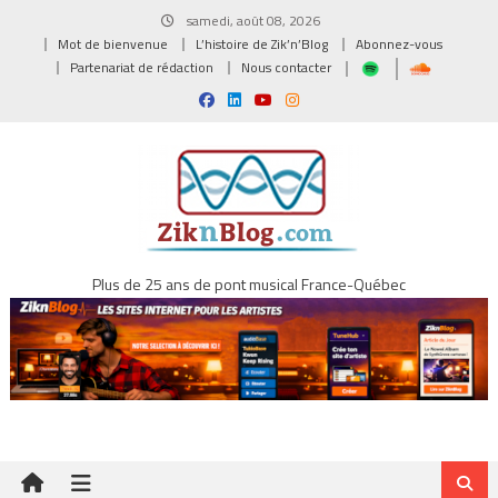
Skip
samedi, août 08, 2026
to
Mot de bienvenue
L’histoire de Zik’n’Blog
Abonnez-vous
content
Partenariat de rédaction
Nous contacter
Plus de 25 ans de pont musical France-Québec