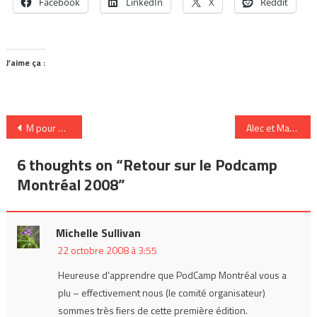
Facebook
LinkedIn
X
Reddit
J’aime ça :
Navigation
M pour Musique – Première
Alec et MacZde Carpate
de
6 thoughts on “
Retour sur le Podcamp
l’article
Montréal 2008
”
Michelle Sullivan
22 octobre 2008 à 3:55
Heureuse d’apprendre que PodCamp Montréal vous a
plu – effectivement nous (le comité organisateur)
sommes très fiers de cette première édition.